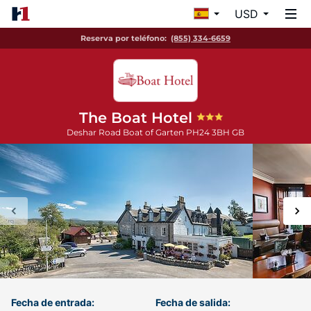
USD
Reserva por teléfono:
(855) 334-6659
The Boat Hotel
Deshar Road
Boat of Garten
PH24 3BH
GB
Fecha de entrada:
Fecha de salida: