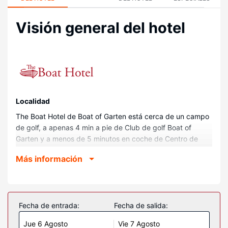
Visión general del hotel
Localidad
The Boat Hotel de Boat of Garten está cerca de un campo
de golf, a apenas 4 min a pie de Club de golf Boat of
Garten y a menos de 5 minutos en coche de Centro de
águilas pescadoras de Loch Garten. Además, este hotel
Más información
para familias se encuentra a 19 km de Parque Nacional
Cairngorms y a 4,4 km de Loch Vaa.
Habitaciones
Disfruta de una agradable estancia en una de las 34
Fecha de entrada:
Fecha de salida:
habitaciones con televisión de pantalla plana. La conexión
Jue 6 Agosto
Vie 7 Agosto
wifi gratis te mantendrá en contacto con los tuyos.