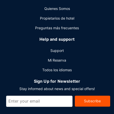
completo todos los días de 07:30 a 10:00 con un coste
Quienes Somos
adicional.
Otros servicios
Propietarios de hotel
Tendrás un centro de negocios, check-in exprés y check-
Preguntas más frecuentes
out exprés a tu disposición. Las instalaciones para eventos
de este hotel incluyen centro de conferencias y 2 salas de
Help and support
reuniones. Hay un aparcamiento sin asistencia gratuito
disponible.
Support
Mi Reserva
Todos los idiomas
Sign Up for Newsletter
Stay informed about news and special offers!
Subscribe