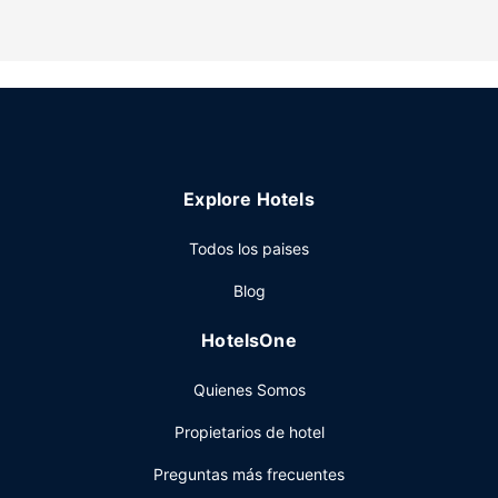
conexión a Internet wifi gratis y una zona para barbacoas,
¡no te faltará de nada!
Otros servicios
Hay un aparcamiento sin asistencia gratuito disponible.
Explore Hotels
Todos los paises
Blog
HotelsOne
Quienes Somos
Propietarios de hotel
Preguntas más frecuentes