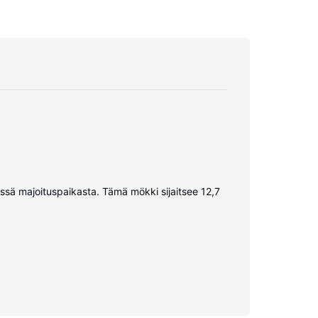
sä majoituspaikasta. Tämä mökki sijaitsee 12,7
 kuuluu työpöytä ja pyykinpesukone.