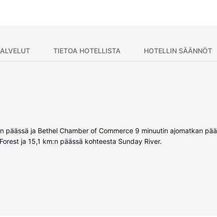
PALVELUT
TIETOA HOTELLISTA
HOTELLIN SÄÄNNÖT
kan päässä ja Bethel Chamber of Commerce 9 minuutin ajomatkan pääs
Forest ja 15,1 km:n päässä kohteesta Sunday River.
 parveke. Keittiössä on uuni, liesi ja mikroaaltouuni. Mukavuuksiin
ton internetyhteys ja pelihalli/-huone.