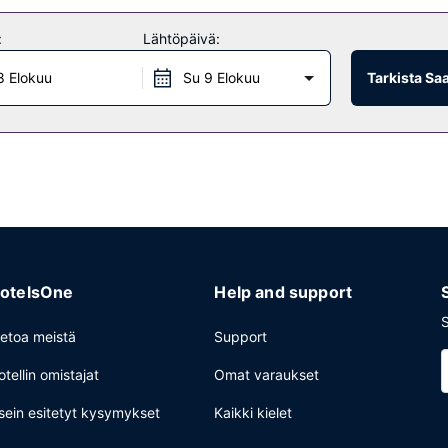
:
Lähtöpäivä:
8 Elokuu
Su 9 Elokuu
Tarkista Sa
otelsOne
Help and support
S
ietoa meistä
Support
otellin omistajat
Omat varaukset
sein esitetyt kysymykset
Kaikki kielet