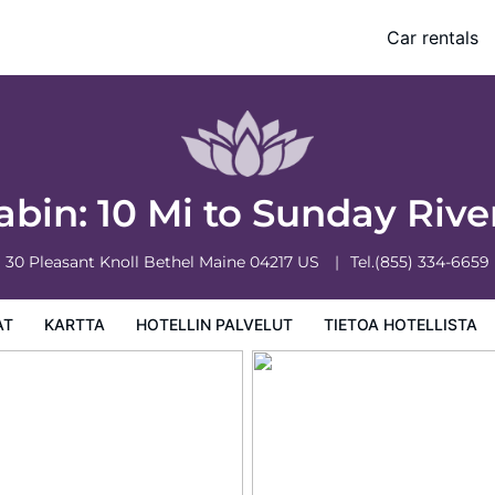
ing!
Car rentals
 hotellista
Hotellin säännöt
bin: 10 Mi to Sunday Rive
30 Pleasant Knoll
Bethel
Maine
04217
US
Tel.
(855) 334-6659
AT
KARTTA
HOTELLIN PALVELUT
TIETOA HOTELLISTA