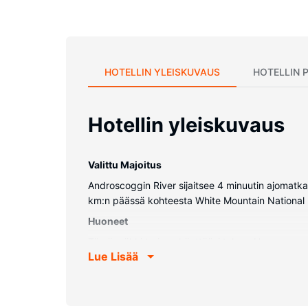
HOTELLIN YLEISKUVAUS
HOTELLIN 
Hotellin yleiskuvaus
Valittu Majoitus
Androscoggin River sijaitsee 4 minuutin ajomat
km:n päässä kohteesta White Mountain National 
Huoneet
Tämä mökki tarjoaa käyttöösi takan. Huoneessa on
Lue Lisää
Kiinteistön miellyttävyys
Seuraavat palvelut ovat saatavilla: ilmainen langa
Muut mukavuudet