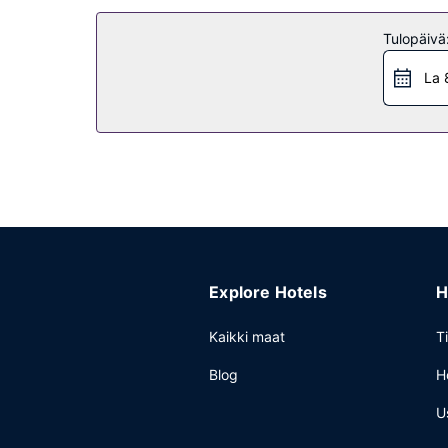
Palveluihin kuuluu ilmainen pysäköinti.
Tulopäivä
La 
Explore Hotels
H
Kaikki maat
T
Blog
H
U