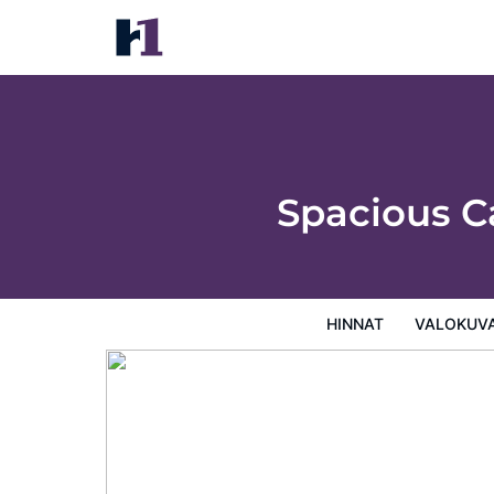
Spacious Cabin: 10 Mi to Sunday River Ski
Hinnat
Valokuvat
Kartta
Hotellin palvelut
Tietoa
Spacious Ca
HINNAT
VALOKUV