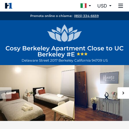
USD
Prenota online o chiama:
(855) 334-6659
Cosy Berkeley Apartment Close to UC
Berkeley #E
Delaware Street 2017
Berkeley
California
94709
US