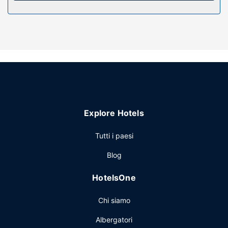
Attrattive della proprietà
Rilassati presso la spa con servizi completi, dove ti
attendono massaggi, trattamenti per il corpo e trattamenti
per il viso. In questo hotel potrai inoltre contare su il Wi-Fi
gratuito, servizi di concierge e un deposito sci.
Ristorante
Per mangiare, visita Lighthouse Bar and Grill, eccellente
ristorante che propone cucina americana. In alternativa,
Explore Hotels
fermati al bar/lounge o richiedi il servizio in camera con
orario limitato. La colazione completa è disponibile tutti i
Tutti i paesi
giorni a pagamento.
Altre attrattive
Blog
Potrai usufruire di accesso gratuito a Internet via cavo, un
HotelsOne
business center e check-out veloce. Il un parcheggio (a
pagamento) è disponibile in loco.
Chi siamo
Albergatori