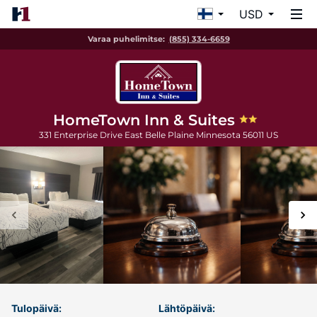
USD
Varaa puhelimitse:
(855) 334-6659
HomeTown Inn & Suites
331 Enterprise Drive East
Belle Plaine
Minnesota
56011
US
Tulopäivä:
Lähtöpäivä: