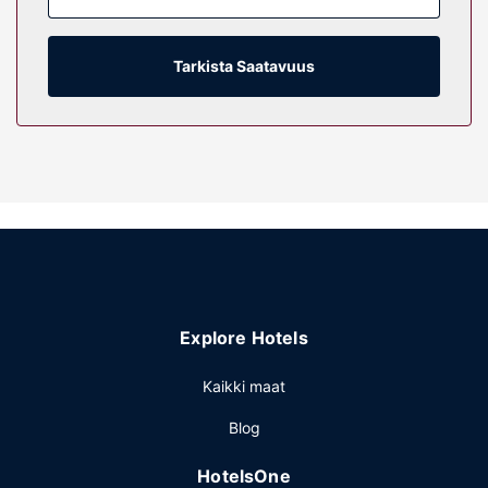
sen varusteluun kuuluu ilmaiset hygieniatuotteet ja
hiustenkuivaaja. Varusteluun kuuluu työpöytä,
kahvin-/vedenkeitin ja puhelin (ilmaiset paikallispuhelut).
Tarkista Saatavuus
Kiinteistön miellyttävyys
Hotellin tarjoamiin harrastuksiin/mukavuuksiin kuuluu
sisäuima-allas ja poreallas. Tämän hotellin palveluihin
kuuluu muun muassa ilmainen langaton internetyhteys,
takka aulassa ja piknikalue.
Ravintola
Ilmainen mannermainen aamiainen tarjoillaan päivittäin klo
6.00–9.00.
Muut mukavuudet
Explore Hotels
Käytössäsi on business center, ympäri vuorokauden auki
oleva vastaanotto ja pyykinpesutilat. Tämä hotelli tarjoaa
Kaikki maat
asiakkailleen seuraavat kokoustilat: konferenssitila ja
Blog
kokoushuone. Palveluihin kuuluu ilmainen pysäköinti.
HotelsOne