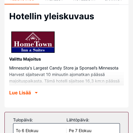
Hotellin yleiskuvaus
Valittu Majoitus
Minnesota's Largest Candy Store ja Sponsel’s Minnesota
Harvest sijaitsevat 10 minuutin ajomatkan päässä
majoituspaikasta. Tämä hotelli sijaitsee 16,3 km:n päässä
kohteesta Ridges at Sand Creek ja 24,3 km:n päässä
Lue Lisää
kohteesta Minnesota Renaissance Festival.
Huoneet
Kaikissa 48 huoneessa on ilmastointi, jääkaappi sekä
mikroaaltouuni. Mukavuuksiin kuuluu 40-tuumainen LED-
Tulopäivä:
Lähtöpäivä:
televisio ja kaapelikanavat. Käytössäsi on myös ilmainen
To 6 Elokuu
Pe 7 Elokuu
langaton internetyhteys. Huoneissa on oma kylpyhuone, ja