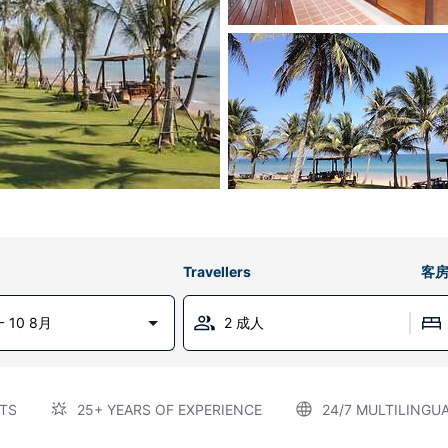
Travellers
客
 10 8月
2 成人
TS
25+ YEARS OF EXPERIENCE
24/7 MULTILINGU