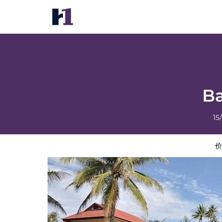
Bansaithong Beach Resort
价格
酒店照片
评语
地图
酒店设施
酒店信息
Ba
15
价