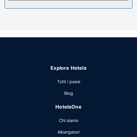
Attrattive della proprietà
Avrai a disposizione una terrazza e un giardino da dove
ammirare il paesaggio e potrai utilizzare servizi come il Wi-
Fi gratuito. In questo hotel potrai inoltre contare su
l'assistenza per la prenotazione di tour e biglietti e un'area
barbecue.
Ristorante
Un hotel dispone di un ristorante, ma se preferisci restare
Explore Hotels
nella tua stanza potrai richiedere il servizio in camera.
Concludi la giornata in bellezza con il tuo drink preferito!
Tutti i paesi
Presso questa struttura troverai un bar/lounge davvero
fantastico. La colazione all'inglese è disponibile a
Blog
pagamento tutti i giorni dalle ore 07:00 alle ore 09:00.
Altre attrattive
HotelsOne
Potrai usufruire di una reception aperta 24 ore su 24,
Chi siamo
deposito bagagli e un servizio lavanderia. Il un parcheggio
gratuito è disponibile in loco.
Albergatori