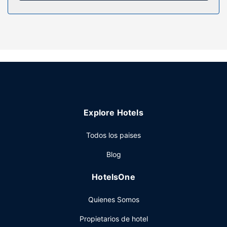
todos los días.
Servicios hotel
Con una terraza en la azotea donde descansar y
comodidades como conexión a Internet wifi gratis y
servicios de conserjería, ¡no te faltará de nada!
Encontrarás también una zona de pícnic y un salón de
eventos.
Restaurante
Explore Hotels
Si tienes hambre, pasa por el restaurante de este hotel,
que ofrece almuerzos y cenas, o llama al servicio de
Todos los paises
habitaciones las 24 horas. Qué mejor forma de acabar el
día que con una bebida en el bar o lounge. Se ofrece un
Blog
desayuno bufé gratuito todos los días de 06:30 a 10:00.
Otros servicios
HotelsOne
Tendrás un centro de negocios, tintorería y un servicio de
Quienes Somos
recepción las 24 horas a tu disposición. ¿Estás
organizando un evento en Bahir Dar? En este hotel tienes a
Propietarios de hotel
tu disposición 40 metros cuadrados de espacio con centro