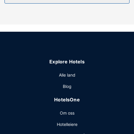
utsikten fra en terrasse og en hage. Dette hotellet tilbyr
også wi-fi (inkludert) og bankettsal.
Restaurant
Stedet har en bar/lounge hvor du kan slukke tørsten med
din yndlingsdrink. Frokostbuffé tilbys daglig fra kl. 08.00
til kl. 09.30 mot et tillegg.
Andre fasiliteter
Gjester har tilgang til blant annet en PC-stasjon, aviser i
Explore Hotels
lobbyen (inkludert) og vaskeritjenester. Gjestene tilbys
ubetjent parkering (inkludert) på stedet.
Alle land
Blog
HotelsOne
Om oss
Hotelleiere