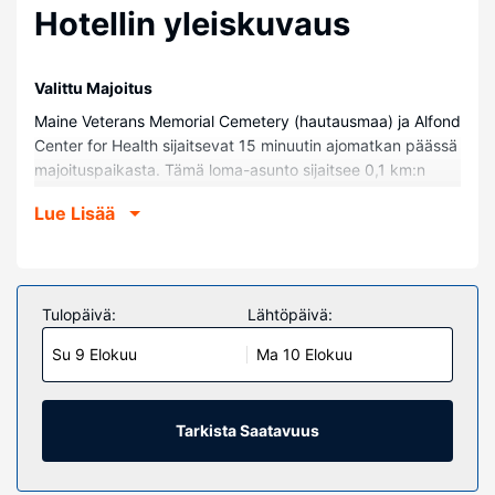
Hotellin yleiskuvaus
Valittu Majoitus
Maine Veterans Memorial Cemetery (hautausmaa) ja Alfond
Center for Health sijaitsevat 15 minuutin ajomatkan päässä
majoituspaikasta. Tämä loma-asunto sijaitsee 0,1 km:n
päässä kohteesta Belgrade Lakes Chain ja 13,7 km:n
Lue Lisää
päässä kohteesta Augusta Civic Center.
Huoneet
Tee olosi kotoisaksi loma-asunnossasi.
Tulopäivä:
Lähtöpäivä:
Kiinteistön miellyttävyys
Seuraavat palvelut ovat saatavilla: ilmainen langaton
Su 9 Elokuu
Ma 10 Elokuu
internetyhteys ja grilli.
Muut mukavuudet
Tarkista Saatavuus
Palveluihin kuuluu ilmainen pysäköinti.