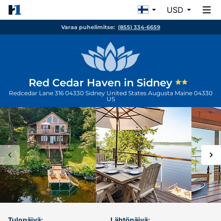
USD
Varaa puhelimitse:
(855) 334-6659
Red Cedar Haven in Sidney
Redcedar Lane 316 04330 Sidney United States
Augusta
Maine
04330
US
Tulopäivä:
Lähtöpäivä: