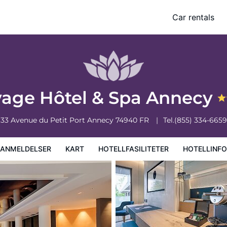
Car rentals
iteter
Hotellinformasjon
Hotellregler
vage Hôtel & Spa Annecy
33 Avenue du Petit Port
Annecy
74940
FR
Tel.
(855) 334-6659
EANMELDELSER
KART
HOTELLFASILITETER
HOTELLINF