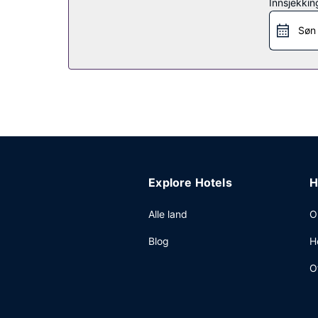
Restaurant
Innsjekkin
Spis deg god og mett på Bistrot LÔNA, en restaur
Søn
daglig fra kl. 07.00 til kl. 10.00 mot et tillegg.
Andre fasiliteter
Gjester har tilgang til blant annet et døgnåpent 
dette hotellet sine gjester tilbys du møte- og k
mot et tillegg, og ubetjent parkering (mot et tille
Explore Hotels
H
Alle land
O
Blog
H
O