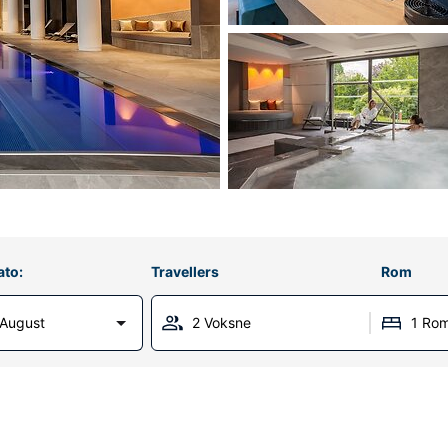
ato:
Travellers
Rom
 August
2 Voksne
1 Ro