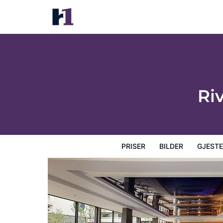
Rivage Hôtel & Spa Annecy
Priser
Bilder
Gjesteanmeldelser
Kart
Hotellfasil
Ri
PRISER
BILDER
GJEST