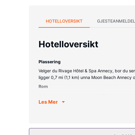
HOTELLOVERSIKT
GJESTEANMELDEL
Hotelloversikt
Plassering
Velger du Rivage Hôtel & Spa Annecy, bor du sent
ligger 0,7 mi (1,1 km) unna Moon Beach Annecy og
Rom
Føl deg som hjemme i et av de 123 gjesterommen
Les Mer
kan holde deg oppdatert med wi-fi (inkludert) på
Fasiliteter på eiendommen
Skjem bort deg selv på stedets spa, hvor du kan 
til et innendørsbasseng, et boblebad og en badstu