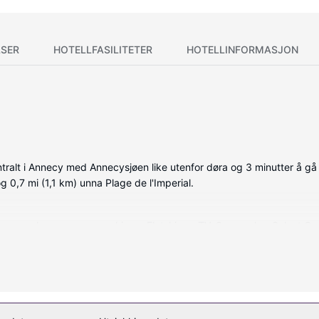
SER
HOTELLFASILITETER
HOTELLINFORMASJON
ralt i Annecy med Annecysjøen like utenfor døra og 3 minutter å gå 
 0,7 mi (1,1 km) unna Plage de l'Imperial.
e, som har espressomaskin og Flatskjerm-TV. Sengen har Select Co
 rommet, og underholdningen er sikret med parabol-TV. Badene inklude
nyte massasjer, kroppsbehandlinger og ansiktsbehandlinger. Liker du f
e. Dette hotellet tilbyr også wi-fi (inkludert), concierge-tjenester o