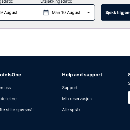
gsdato:
Utsjekkingsdato:
ant med en bar/lounge og matservering utendørs. Du kan også få noe 
 9 August
Man 10 August
Sjekk tilgje
forretningssenter, aviser i lobbyen (inkludert) og renseri-/vaskeritje
onferanserom på opp til 350 kvadratmeter, blant annet konferanserom 
gg) er tilgjengelig på stedet.
otelsOne
Help and support
S
m oss
Support
otelleiere
Min reservasjon
fte stilte spørsmål
Alle språk