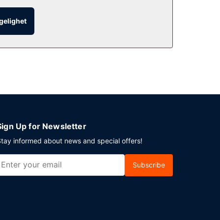
lett å bite i på kafeen. Frokostbuffé tilbys
ngelighet
nester. Planlegger du en event i Annecy? Som en av
og 3 møterom. Gjestene tilbys flyplasstransport
Sign Up for Newsletter
tay informed about news and special offers!
Subscribe