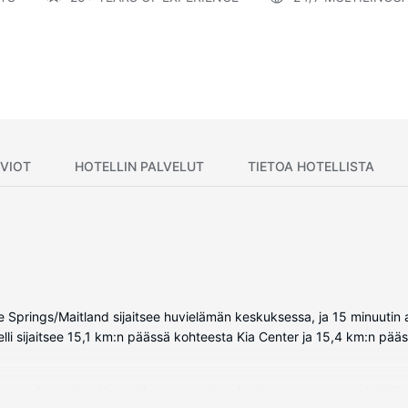
VIOT
HOTELLIN PALVELUT
TIETOA HOTELLISTA
 Springs/Maitland sijaitsee huvielämän keskuksessa, ja 15 minuutin
lli sijaitsee 15,1 km:n päässä kohteesta Kia Center ja 15,4 km:n pä
stettua huonetta. Huoneiden varusteluun kuuluu muun muassa keittiö, 