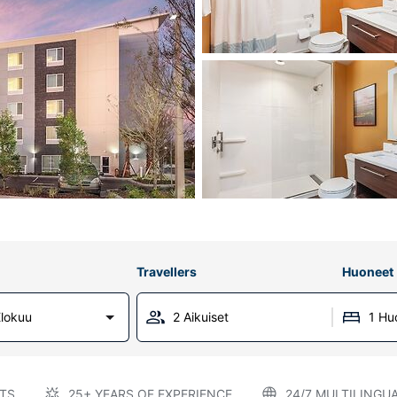
Travellers
Huoneet
lokuu
2 Aikuiset
1 Hu
TS
25+ YEARS OF EXPERIENCE
24/7 MULTILINGU