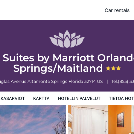
ltamonte Springs/Maitland
Car rentals
 palvelut
Tietoa hotellista
Hotellin säännöt
Suites by Marriott Orlan
Springs/Maitland
uglas Avenue
Altamonte Springs
Florida
32714
US
Tel.
(855) 3
AKASARVIOT
KARTTA
HOTELLIN PALVELUT
TIETOA HOT