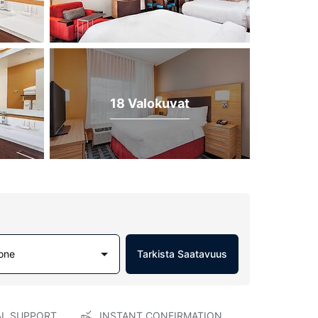
18 Valokuvat
one
Tarkista Saatavuus
AL SUPPORT
INSTANT CONFIRMATION