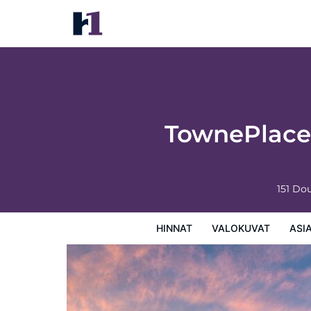
TownePlace Suites by Marriott Orlando A
Hinnat
Valokuvat
Asiakasarviot
Kartta
Hotellin
TownePlace 
151 Do
HINNAT
VALOKUVAT
ASI