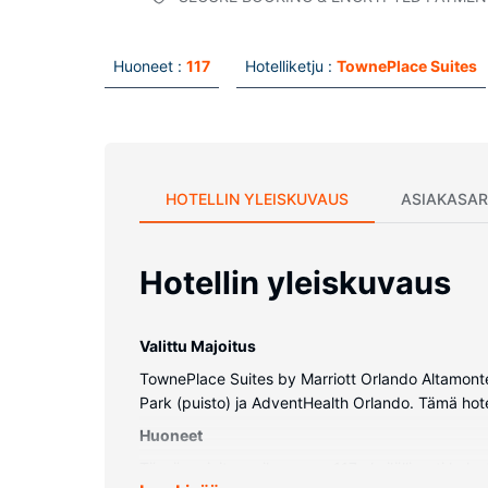
Huoneet :
117
Hotelliketju :
TownePlace Suites
HOTELLIN YLEISKUVAUS
ASIAKASAR
Hotellin yleiskuvaus
Valittu Majoitus
TownePlace Suites by Marriott Orlando Altamonte
Park (puisto) ja AdventHealth Orlando. Tämä hote
Huoneet
Tässä majoituspaikassa on 117 yksilöllisesti kalu