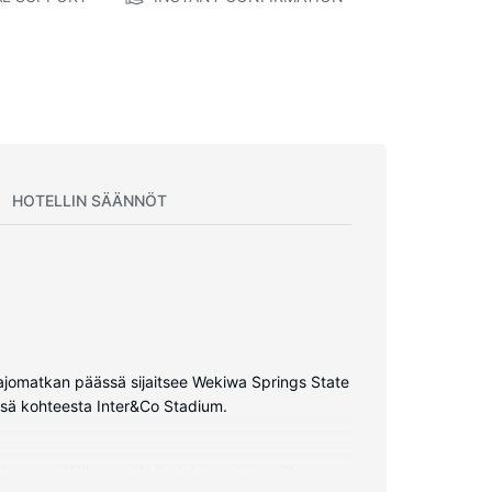
HOTELLIN SÄÄNNÖT
 ajomatkan päässä sijaitsee Wekiwa Springs State
ässä kohteesta Inter&Co Stadium.
jossa on jääkaappi ja liesi. Huoneiden pillowtop-