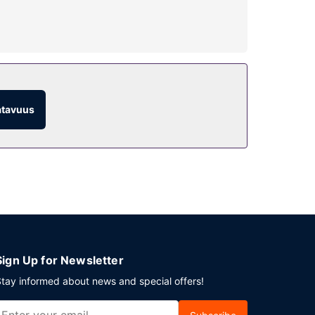
t. Käytössäsi on myös ilmainen langaton
Tämän hotellin palveluihin kuuluu muun muassa
atavuus
i oleva vastaanotto. Palveluihin kuuluu ilmainen
Sign Up for Newsletter
tay informed about news and special offers!