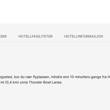
SER
HOTELLFASILITETER
HOTELLINFORMASJON
ngssted, bor du nær flyplassen, mindre enn 10 minutters gange fra 
,2 mi (0,4 km) unna Thunder Bowl Lanes.
vkjølte gjesterommene, som også har kjøleskap. Du kan holde deg op
 har privat bad med dusj, toalettartikler (inkludert) og hårføner. R