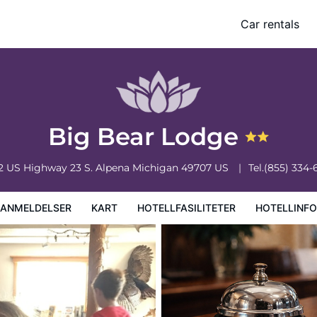
Car rentals
iteter
Hotellinformasjon
Hotellregler
Big Bear Lodge
2 US Highway 23 S.
Alpena
Michigan
49707
US
Tel.
(855) 334-
EANMELDELSER
KART
HOTELLFASILITETER
HOTELLINF