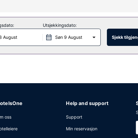
te av fasiliteter som wi-fi (inkludert). Dette motellet har dessuten pi
gsdato:
Utsjekkingsdato:
 timer. Gjestene tilbys ubetjent parkering (inkludert) på stedet.
8 August
Søn 9 August
Sjekk tilgje
otelsOne
Help and support
S
m oss
Support
otelleiere
Min reservasjon