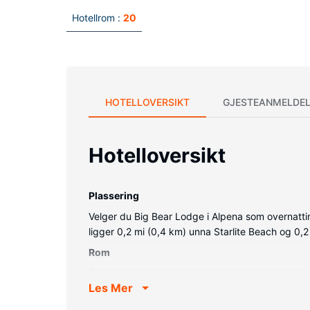
Hotellrom :
20
HOTELLOVERSIKT
GJESTEANMELDEL
Hotelloversikt
Plassering
Velger du Big Bear Lodge i Alpena som overnatti
ligger 0,2 mi (0,4 km) unna Starlite Beach og 0
Rom
Føl deg som hjemme i et av de 20 aircondition-a
Les Mer
underholdningen er sikret med kabel-TV. Rommene
tilbys daglig.