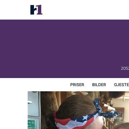
Big Bear Lodge
Priser
Bilder
Gjesteanmeldelser
Kart
Hotellfasil
205
PRISER
BILDER
GJEST