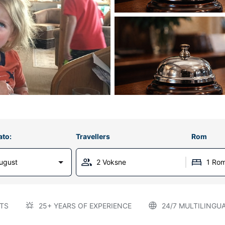
ato:
Travellers
Rom
ugust
2 Voksne
1 Ro
TS
25+ YEARS OF EXPERIENCE
24/7 MULTILINGU