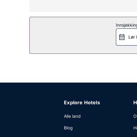
Fasiliteter på eiendommen
Nyt utsikten fra en terrasse og en hage og dra nyt
Andre fasiliteter
Innsjekkin
Resepsjonen er kun bemannet i et begrenset antall
Lør 
Explore Hotels
H
Alle land
O
Blog
H