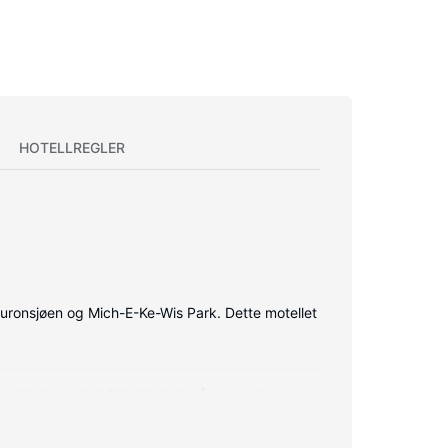
HOTELLREGLER
Huronsjøen og Mich-E-Ke-Wis Park. Dette motellet
pdatert med wi-fi (inkludert) på rommet, og
ommene har kaffetrakter/tekoker og rengjøring