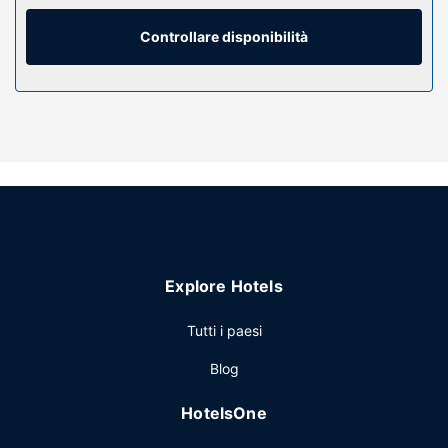
concedersi un po' di svago. Il bagno in camera dispone di
vasca o doccia, set di cortesia gratuiti e asciugacapelli. I
Controllare disponibilità
comfort includono telefoni, scrivanie e accessori per la
preparazione di caffè/tè.
Attrattive della proprietà
Il divertimento è assicurato grazie ad un'ampia gamma di
servizi ricreativi, che includono una piscina coperta e una
palestra aperta giorno e notte.
Ristorante
Courtyard by Marriott Albany Airport vanta un buon
ristorante, The Bistro. La colazione completa è disponibile
Explore Hotels
tutti i giorni a pagamento.
Altre attrattive
Tutti i paesi
Potrai usufruire di un business center aperto 24 ore su 24,
Blog
un pratico servizio di lavanderia e lavaggio a secco e un
servizio lavanderia. Una navetta per l'aeroporto (andata e
HotelsOne
ritorno) è disponibile gratuitamente 24 ore su 24.