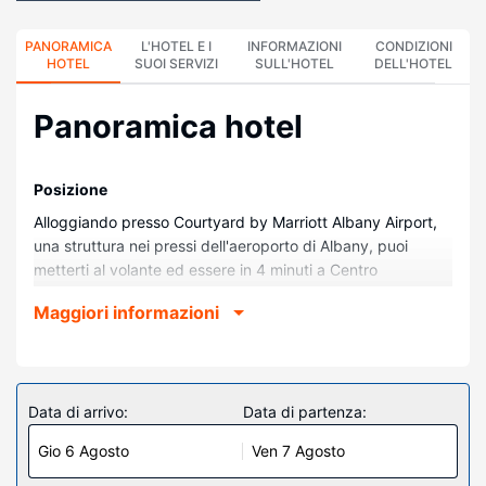
PANORAMICA
L'HOTEL E I
INFORMAZIONI
CONDIZIONI
HOTEL
SUOI SERVIZI
SULL'HOTEL
DELL'HOTEL
Panoramica hotel
Posizione
Alloggiando presso Courtyard by Marriott Albany Airport,
una struttura nei pressi dell'aeroporto di Albany, puoi
metterti al volante ed essere in 4 minuti a Centro
Commerciale Colonie Center e in 7 minuti a Crossgates
Maggiori informazioni
Mall. Questo hotel si trova a 6,4 km da University at
Albany e 10,8 km da MVP Arena.
Camere
Rilassati in una delle 130 camere con aria condizionata
Data di arrivo:
Data di partenza:
della struttura, completa di frigorifero e microonde. La
Gio 6 Agosto
Ven 7 Agosto
connessione Internet inclusa, wireless e via cavo, e la TV a
schermo piatto con canali via cavo sono l'ideale per