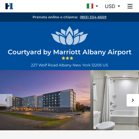
USD
Prenota online o chiama:
(855) 334-6659
Courtyard by Marriott Albany Airport
227 Wolf Road
Albany
New York
12205
US