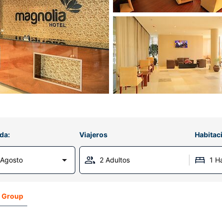
da:
Viajeros
Habitac
 Agosto
2 Adultos
1 H
k Group