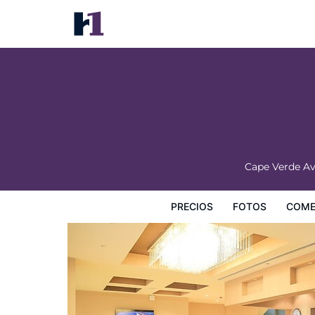
Magnolia Addis Hotel
Precios
Fotos
Comentarios
Mapa
Servicios
I
Cape Verde Av
PRECIOS
FOTOS
COME