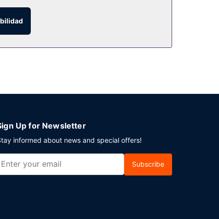
 a varios puntos imprescindibles de la zona.
bilidad
ue también puedes aprovechar el servicio de
 un desayuno bufé todos los días de 06:30 a 10:00
ción. Este hotel pone a tu disposición 3 salas de
disponible 24 horas.
Sign Up for Newsletter
tay informed about news and special offers!
Subscribe