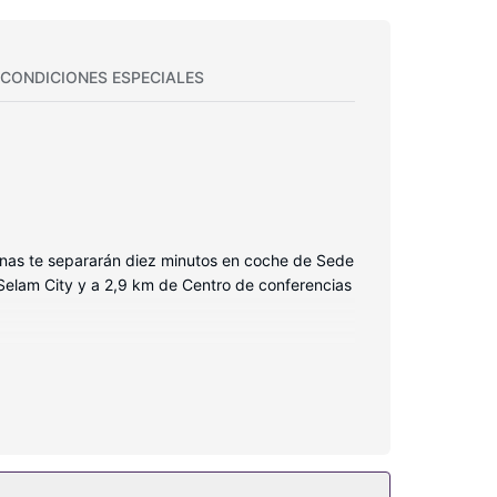
CONDICIONES ESPECIALES
penas te separarán diez minutos en coche de Sede
 Selam City y a 2,9 km de Centro de conferencias
fico y televisión de pantalla plana. La conexión
o está provisto de bañera o ducha, cabezal de
servicio de limpieza disponible todos los días.
tilo art decó encontrarás también conexión a