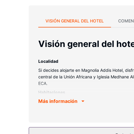
VISIÓN GENERAL DEL HOTEL
COMEN
Visión general del hote
Localidad
Si decides alojarte en Magnolia Addis Hotel, di
central de la Unión Africana y Iglesia Medhane 
ECA.
Habitaciones
Más información
Te sentirás como en tu propia casa en cualquiera
wifi gratis te mantendrá en contacto con los tuy
ducha tipo lluvia y bañeras de agua termal. Entre
Servicios hotel
Disfruta de tus momentos de ocio con instalacion