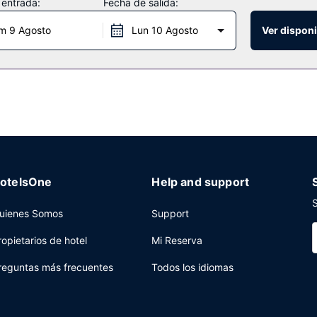
 entrada:
Fecha de salida:
na zona para barbacoas. El servicio de transporte (de pago) te llevará
m 9 Agosto
Lun 10 Agosto
Ver disponi
 local e internacional, te lo pone fácil para almorzar o cenar, aunq
favorita en el bar o lounge o en el bar junto a la piscina. Se ofrece
servicio de recepción las 24 horas y consigna de equipaje a tu disposi
 ofrece servicio de transporte al aeropuerto (ida y vuelta) gratuito 
otelsOne
Help and support
S
uienes Somos
Support
ropietarios de hotel
Mi Reserva
reguntas más frecuentes
Todos los idiomas