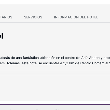
TARIOS
SERVICIOS
INFORMACIÓN DEL HOTEL
l
sfrutarás de una fantástica ubicación en el centro de Adís Abeba y a
Alem. Además, este hotel se encuentra a 2,3 km de Centro Comercial
 de las 86 habitaciones con muebles diferentes, equipadas con frigorí
os. Además, podrás disfrutar de canales por cable. El cuarto de bañ
 las comodidades, se incluyen caja fuerte y escritorio, además de un 
es como una piscina cubierta, sauna y gimnasio. En este hotel de es