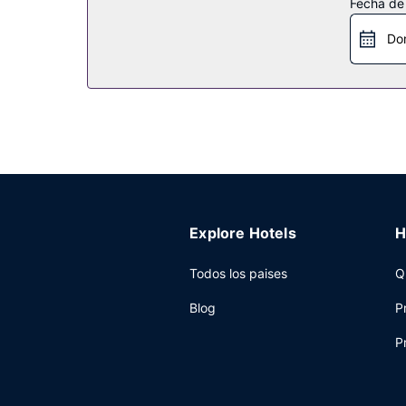
Fecha de
Internet wifi gratis, servicios de conserjería y u
Do
Restaurante
Mag Tree, un restaurante especializado en cocina
habitaciones las 24 horas. Disfruta de tu bebida 
con un coste adicional.
Otros servicios
Tendrás periódicos gratuitos en el vestíbulo, un 
reuniones donde celebrar todo tipo de eventos. Se
Explore Hotels
H
Todos los paises
Q
Blog
P
P