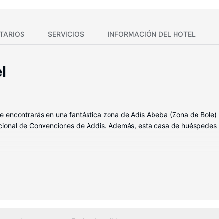
TARIOS
SERVICIOS
INFORMACIÓN DEL HOTEL
l
te encontrarás en una fantástica zona de Adís Abeba (Zona de Bole)
cional de Convenciones de Addis. Además, esta casa de huéspedes s
de las 6 habitaciones. Mantén el contacto con los tuyos gracias a la 
, además de un servicio de limpieza disponible todos los días.
mo conexión a Internet wifi gratis y asistencia turística (adquisició
ios puntos imprescindibles de la zona.