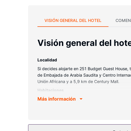
VISIÓN GENERAL DEL HOTEL
COMEN
Visión general del hote
Localidad
Si decides alojarte en 251 Budget Guest House, 
de Embajada de Arabia Saudita y Centro Interna
Unión Africana y a 5,9 km de Century Mall.
Habitaciones
Más información
Te sentirás como en tu propia casa en cualquiera 
se incluyen escritorio y botella de agua gratuita
Servicios hotel
Con una terraza donde descansar y comodidades co
servicio de transporte (de pago) te llevará a var