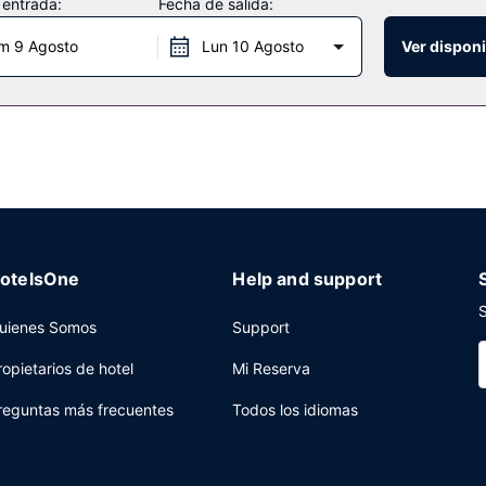
 entrada:
Fecha de salida:
m 9 Agosto
Lun 10 Agosto
Ver disponi
 a tu disposición para comer algo. Se ofrece un desayuno continenta
vandería a tu disposición. Se ofrece servicio de transporte al aeropue
otelsOne
Help and support
S
uienes Somos
Support
ropietarios de hotel
Mi Reserva
reguntas más frecuentes
Todos los idiomas