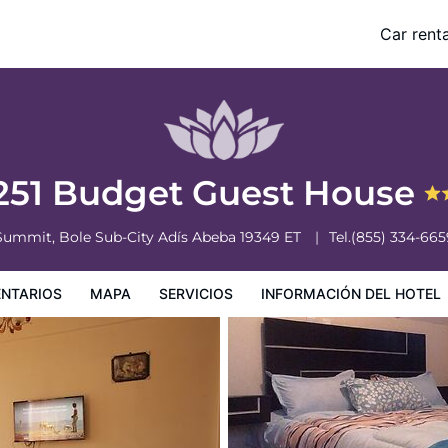
Car renta
nformación del hotel
Condiciones especiales
251 Budget Guest House
Summit, Bole Sub-City
Adís Abeba
19349
ET
Tel.
(855) 334-665
NTARIOS
MAPA
SERVICIOS
INFORMACIÓN DEL HOTEL