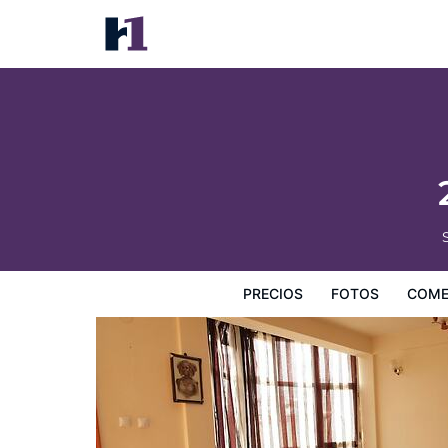
251 Budget Guest House
Precios
Fotos
Comentarios
Mapa
Servicios
I
PRECIOS
FOTOS
COME