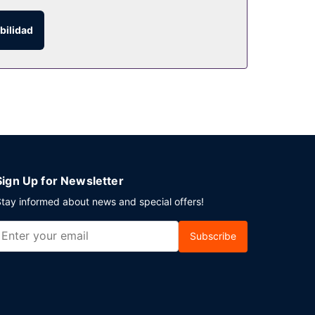
bilidad
l gratuito todos los días de 07:00 a 09:00.
rto (ida y vuelta) gratuito disponible 24 horas.
Sign Up for Newsletter
tay informed about news and special offers!
Subscribe