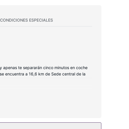
CONDICIONES ESPECIALES
 y apenas te separarán cinco minutos en coche
e encuentra a 16,6 km de Sede central de la
la conexión wifi gratis. Entre las comodidades,
n de entradas), ¡no te faltará de nada! El