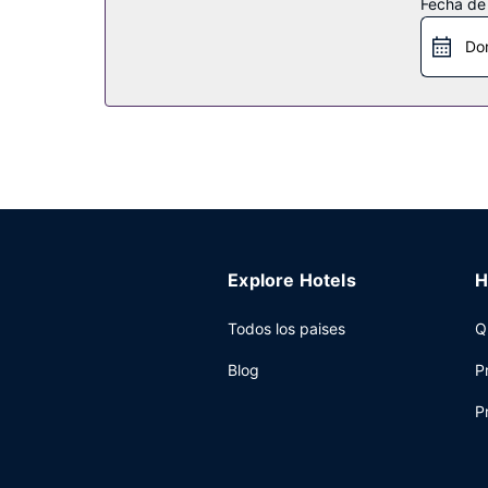
Fecha de
Restaurante
Do
En 251 Budget Guest House tienes un restaurante
Otros servicios
Tendrás tintorería, consigna de equipaje y una la
Explore Hotels
H
Todos los paises
Q
Blog
P
P