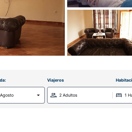
da:
Viajeros
Habitac
 Agosto
2 Adultos
1 H