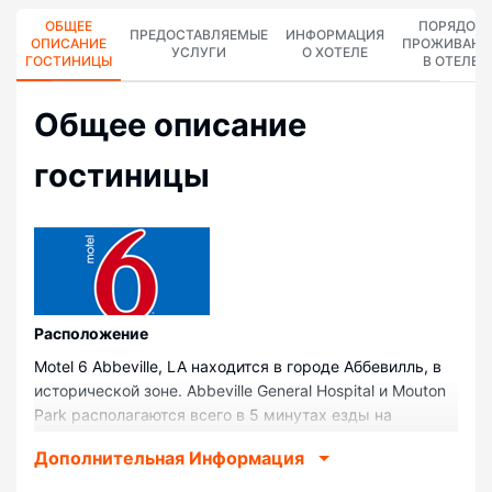
ОБЩЕЕ
ПОРЯДОК
ПРЕДОСТАВЛЯЕМЫЕ
ИНФОРМАЦИЯ
ОПИСАНИЕ
ПРОЖИВАНИ
УСЛУГИ
О ХОТЕЛЕ
ГОСТИНИЦЫ
В ОТЕЛЕ
Общее описание
гостиницы
Pасположение
Motel 6 Abbeville, LA находится в городе Аббевилль, в
исторической зоне. Abbeville General Hospital и Mouton
Park располагаются всего в 5 минутах езды на
автомобиле. Мотель — вариант с прекрасным
Дополнительная Информация
расположением: McKinley Scott Park находится в 4,8
км, Abbeville City Hall — в 4,8 км от него.