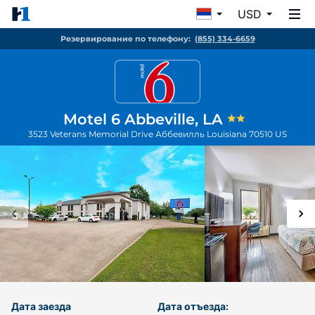
USD
Резервирование по телефону:
(855) 334-6659
Motel 6 Abbeville, LA
3523 Veterans Memorial Drive
Аббевилль
Louisiana
70510
US
Дата заезда
Дата отъезда: