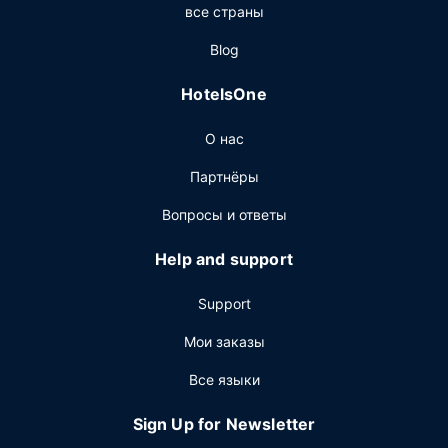
все страны
Ресторан
Blog
Когда вы проголодаетесь, зайдите в буфет/
продуктовый магазин, обслуживающий гостей Motel 6
HotelsOne
Abbeville, LA.
Другие особенности
О нас
Для удобства гостей предоставляется следующее:
Партнёры
бизнес-центр, ускоренная регистрация при заезде и
ускоренная регистрация при отъезде.
Вопросы и ответы
Предоставляется бесплатная самостоятельная
парковка.
Help and support
Support
Мои заказы
Все языки
Sign Up for Newsletter