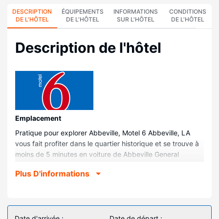
DESCRIPTION
ÉQUIPEMENTS
INFORMATIONS
CONDITIONS
DE L'HÔTEL
DE L'HÔTEL
SUR L'HÔTEL
DE L'HÔTEL
Description de l'hôtel
Emplacement
Pratique pour explorer Abbeville, Motel 6 Abbeville, LA
vous fait profiter dans le quartier historique et se trouve à
moins de 5 minutes en voiture de Abbeville General
Hospital et Mouton Park. Ce motel se trouve à 4,8 km de
Plus D'informations
McKinley Scott Park et à 4,8 km de Abbeville City Hall.
Chambres
Les 53 chambres de l'hébergement vous invitent à la
détente et comprennent un réfrigérateur et un micro-
Date d'arrivée :
Date de départ :