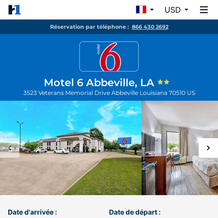
USD
Réservation par téléphone :
866 430 2692
Motel 6 Abbeville, LA
3523 Veterans Memorial Drive
Abbeville
Louisiana
70510
US
Date d'arrivée :
Date de départ :