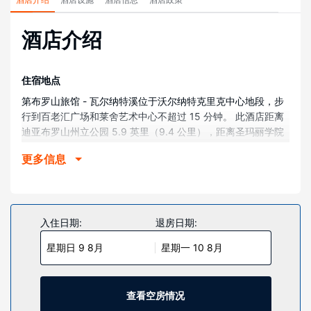
酒店介绍
住宿地点
第布罗山旅馆 - 瓦尔纳特溪位于沃尔纳特克里克中心地段，步
行到百老汇广场和莱舍艺术中心不超过 15 分钟。 此酒店距离
迪亚布罗山州立公园 5.9 英里（9.4 公里），距离圣玛丽学院
6.3 英里（10.1 公里）。
更多信息
客房
有 24 间空调客房提供冰箱和微波炉；您定能在旅途中找到家
的舒适。带有有线频道的平板电视可满足您的娱乐需求；同时
提供免费无线网络，方便您与朋友保持联系。配备淋浴设施的
入住日期:
退房日期:
私人浴室提供免费洗浴用品和吹风机。便利设施包括保险箱和
星期日 9 8月
星期一 10 8月
书桌；而且每天提供客房服务。
物业设施
您可利用免费 WiFi和附近健身设施的优惠折扣等便利服务和设
查看空房情况
施。