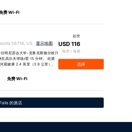
免费 Wi-Fi
起价
esota 56716, US
显示地图
USD 116
每房 / 每夜
行前往明尼苏达大学-克鲁克斯顿分校只
 (米纳瓦高尔夫球场)需 15 分钟。 此酒
选择
河观健康 2.4 英里（3.9 公里）。
m
免费 Wi-Fi
 Falls 的酒店