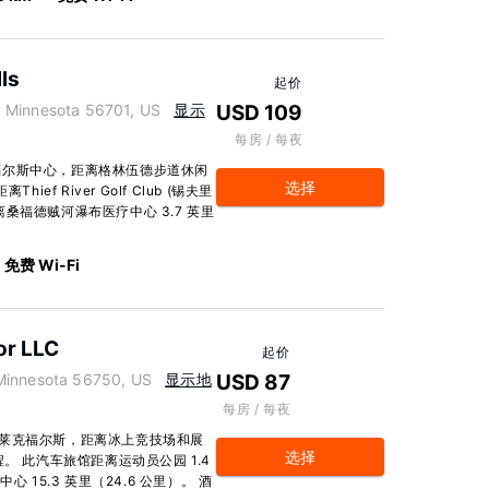
ls
起价
innesota 56701, US
显示
USD 109
每房 / 每夜
福尔斯中心，距离格林伍德步道休闲
选择
f River Golf Club (锡夫里
距离桑福德贼河瀑布医疗中心 3.7 英里
免费 Wi-Fi
or LLC
起价
nnesota 56750, US
显示地
USD 87
每房 / 每夜
莱克福尔斯，距离冰上竞技场和展
选择
。 此汽车旅馆距离运动员公园 1.4
 15.3 英里（24.6 公里）。 酒