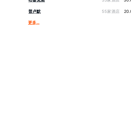
普卢默
55家酒店
20.
更多…