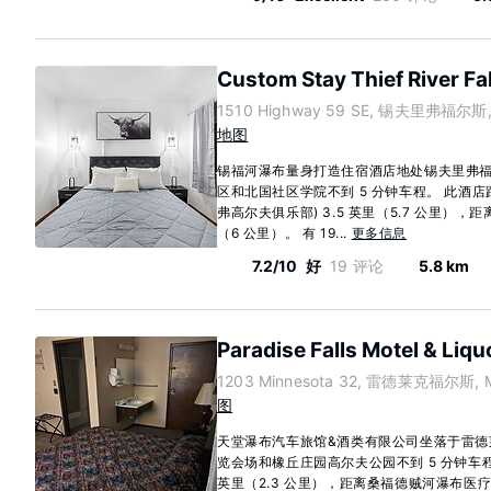
Custom Stay Thief River Fal
1510 Highway 59 SE, 锡夫里弗福尔斯, M
地图
锡福河瀑布量身打造住宿酒店地处锡夫里弗
区和北国社区学院不到 5 分钟车程。 此酒店距离Thie
弗高尔夫俱乐部) 3.5 英里（5.7 公里），
（6 公里）。 有 19...
更多信息
7.2/10
好
19 评论
5.8 km
Paradise Falls Motel & Liqu
1203 Minnesota 32, 雷德莱克福尔斯, Mi
图
天堂瀑布汽车旅馆&酒类有限公司坐落于雷德
览会场和橡丘庄园高尔夫公园不到 5 分钟车程
英里（2.3 公里），距离桑福德贼河瀑布医疗中心