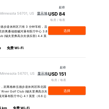
起价
nnesota 56701, US
显示地
USD 84
每房 / 每夜
德步道休闲区只有 3 分钟车程，且
选择
店距离桑福德贼河瀑布医疗中心 3.8
 Club (锡夫里弗高尔夫俱乐部) 4.4 英
m
免费 Wi-Fi
起价
innesota 56701, US
显示地
USD 151
每房 / 每夜
斯，距离格林伍德步道休闲区和北国
选择
ver Golf Club (锡夫里弗高尔夫
河瀑布医疗中心 4.1 英里（6.6 公
5 km
免费 Wi-Fi