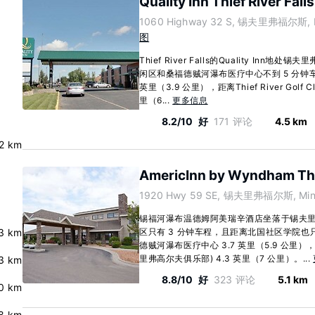
Quality Inn Thief River Falls
1060 Highway 32 S, 锡夫里弗福尔斯, Mi
图
Thief River Falls的Quality In
闲区和桑福德贼河瀑布医疗中心不到 5 分钟车
英里（3.9 公里），距离Thief River Golf
里（6...
更多信息
8.2/10
好
171 评论
4.5 km
.2 km
AmericInn by Wyndham Thie
1920 Hwy 59 SE, 锡夫里弗福尔斯, Minn
锡福河瀑布温德姆阿美瑞辛酒店坐落于锡夫
3 km
区只有 3 分钟车程，且距离北国社区学院也只
德贼河瀑布医疗中心 3.7 英里（5.9 公里），距离Th
里弗高尔夫俱乐部) 4.3 英里（7 公里）。...
3 km
8.8/10
好
323 评论
5.1 km
0 km
8 km