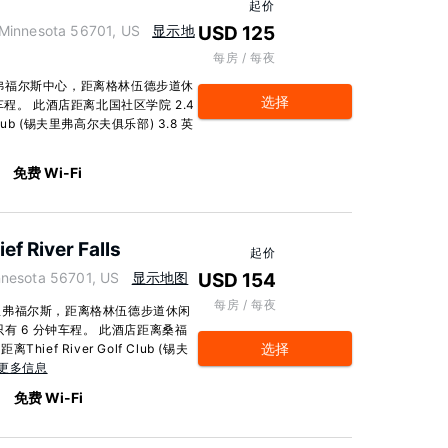
起价
nnesota 56701, US
显示地
USD 125
每房 / 每夜
n地处锡夫里弗福尔斯中心，距离格林伍德步道休
选择
程。 此酒店距离北国社区学院 2.4
 Club (锡夫里弗高尔夫俱乐部) 3.8 英
免费 Wi-Fi
f River Falls
起价
esota 56701, US
显示地图
USD 154
每房 / 每夜
里弗福尔斯，距离格林伍德步道休闲
有 6 分钟车程。 此酒店距离桑福
选择
ief River Golf Club (锡夫
更多信息
免费 Wi-Fi