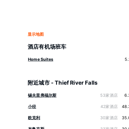
显示地图
酒店有机场班车
Home Suites
5
附近城市 - Thief River Falls
锡夫里弗福尔斯
53家酒店
6.
小径
42家酒店
48.
欧克利
30家酒店
35.
布鲁克斯
33家酒店
30.