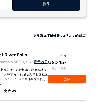
搜寻
更多靠近 Thief River Falls 的酒店
f River Falls
起价
nesota 56701, US
显示地图
USD 157
每房 / 每夜
里弗福尔斯，邻近机场，距离格林伍
5 分钟车程。 此酒店距离北国社区
选择
er Golf Club (锡夫里弗高尔夫俱乐
息
免费 Wi-Fi