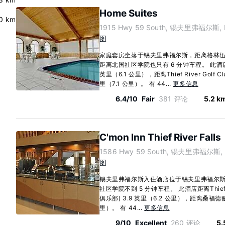
Home Suites
0 km
1915 Hwy 59 South, 锡夫里弗福尔斯, Mi
图
家庭套房坐落于锡夫里弗福尔斯，距离格林伍
距离北国社区学院也只有 6 分钟车程。 此酒
英里（6.1 公里），距离Thief River Golf
里（7.1 公里）。 有 44...
更多信息
6.4/10
Fair
381 评论
5.2 k
C'mon Inn Thief River Falls
1586 Hwy 59 South, 锡夫里弗福尔斯, M
图
锡夫里弗福尔斯入住酒店位于锡夫里弗福尔
社区学院不到 5 分钟车程。 此酒店距离Thief Ri
俱乐部) 3.9 英里（6.2 公里），距离桑福德贼
里）。 有 44...
更多信息
9/10
Excellent
260 评论
5.