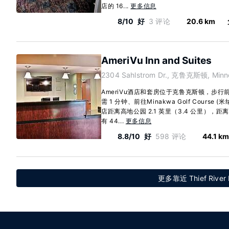
店的 16...
更多信息
8/10
好
3 评论
20.6 km
AmeriVu Inn and Suites
2304 Sahlstrom Dr., 克鲁克斯顿, Minn
AmeriVu酒店和套房位于克鲁克斯顿，步
需 1 分钟、前往Minakwa Golf Course
店距离高地公园 2.1 英里（3.4 公里），距离
有 44...
更多信息
8.8/10
好
598 评论
44.1 k
更多靠近 Thief River