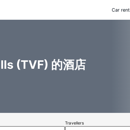
Car rent
alls (TVF) 的酒店
Travellers