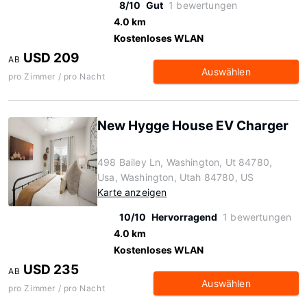
8/10
Gut
1 bewertungen
4.0 km
Kostenloses WLAN
USD 209
AB
Auswählen
pro Zimmer / pro Nacht
New Hygge House EV Charger
498 Bailey Ln, Washington, Ut 84780,
Usa, Washington, Utah 84780, US
Karte anzeigen
10/10
Hervorragend
1 bewertungen
4.0 km
Kostenloses WLAN
USD 235
AB
Auswählen
pro Zimmer / pro Nacht