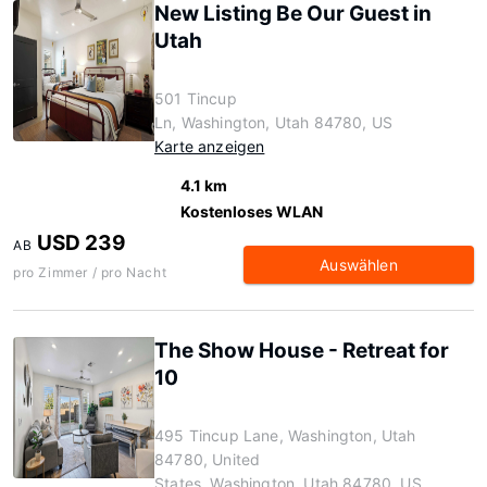
New Listing Be Our Guest in
Utah
501 Tincup
Ln, Washington, Utah 84780, US
Karte anzeigen
4.1 km
Kostenloses WLAN
USD 239
AB
Auswählen
pro Zimmer / pro Nacht
The Show House - Retreat for
10
495 Tincup Lane, Washington, Utah
84780, United
States, Washington, Utah 84780, US