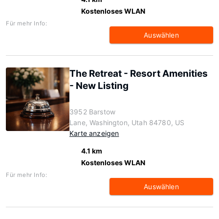
Kostenloses WLAN
Für mehr Info:
Auswählen
The Retreat - Resort Amenities
- New Listing
3952 Barstow
Lane, Washington, Utah 84780, US
Karte anzeigen
4.1 km
Kostenloses WLAN
Für mehr Info:
Auswählen