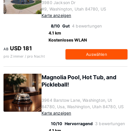
3980 Jackson Dr
#9, Washington, Utah 84780, US
Karte anzeigen
8/10
Gut
4 bewertungen
4.1 km
Kostenloses WLAN
USD 181
AB
Auswählen
pro Zimmer / pro Nacht
Magnolia Pool, Hot Tub, and
Pickleball!
3964 Barstow Lane, Washington, Ut
84780, Usa, Washington, Utah 84780, US
Karte anzeigen
10/10
Hervorragend
3 bewertungen
4.1 km