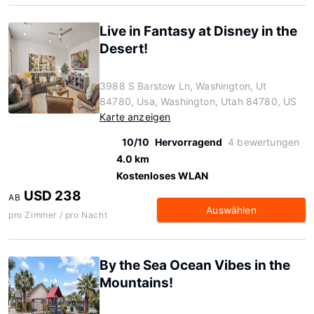
Live in Fantasy at Disney in the
Desert!
3988 S Barstow Ln, Washington, Ut
84780, Usa, Washington, Utah 84780, US
Karte anzeigen
10/10
Hervorragend
4 bewertungen
4.0 km
Kostenloses WLAN
USD 238
AB
Auswählen
pro Zimmer / pro Nacht
By the Sea Ocean Vibes in the
Mountains!