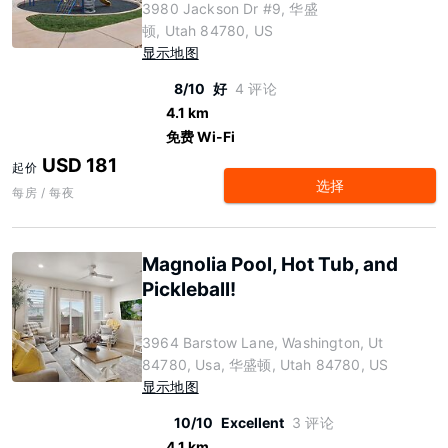
3980 Jackson Dr #9, 华盛
顿, Utah 84780, US
显示地图
8/10
好
4 评论
4.1 km
免费 Wi-Fi
USD 181
起价
选择
每房 / 每夜
Magnolia Pool, Hot Tub, and
Pickleball!
3964 Barstow Lane, Washington, Ut
84780, Usa, 华盛顿, Utah 84780, US
显示地图
10/10
Excellent
3 评论
4.1 km