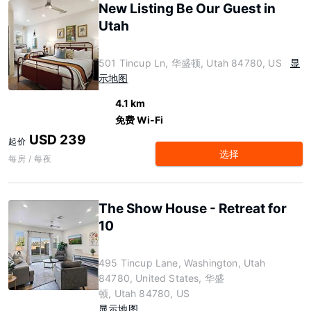
New Listing Be Our Guest in
Utah
501 Tincup Ln, 华盛顿, Utah 84780, US
显
示地图
4.1 km
免费 Wi-Fi
USD 239
起价
选择
每房 / 每夜
The Show House - Retreat for
10
495 Tincup Lane, Washington, Utah
84780, United States, 华盛
顿, Utah 84780, US
显示地图