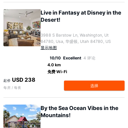
Live in Fantasy at Disney in the
Desert!
3988 S Barstow Ln, Washington, Ut
84780, Usa, 华盛顿, Utah 84780, US
显示地图
10/10
Excellent
4 评论
4.0 km
免费 Wi-Fi
USD 238
起价
选择
每房 / 每夜
By the Sea Ocean Vibes in the
Mountains!