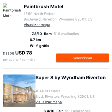
Paintbrush Motel
1550 North Federal
Boulevard, Riverton, Wyoming 82501, US
Visualizar mapa
7.8/10
Bom
518 avaliações
6.7 km
Wi-fi grátis
USD 78
DESDE
Seleccionar
por quarto / por noite
Super 8 by Wyndham Riverton
1040 N Federal
Blvd, Riverton, Wyoming 82501, US
Visualizar mapa
6.4/10
Fair
590 avaliações