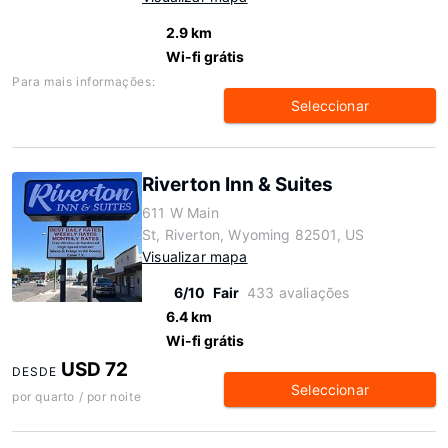
2.9 km
Wi-fi grátis
Para mais informações:
Seleccionar
Riverton Inn & Suites
611 W Main
St, Riverton, Wyoming 82501, US
Visualizar mapa
6/10
Fair
433 avaliações
6.4 km
Wi-fi grátis
USD 72
DESDE
Seleccionar
por quarto / por noite