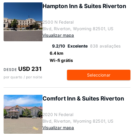
Hampton Inn & Suites Riverton
2500 N Federal
Blvd, Riverton, Wyoming 82501, US
Visualizar mapa
9.2/10
Excelente
838 avaliações
6.4 km
Wi-fi grátis
USD 231
DESDE
Seleccionar
por quarto / por noite
Comfort Inn & Suites Riverton
2020 N Federal
Blvd, Riverton, Wyoming 82501, US
Visualizar mapa