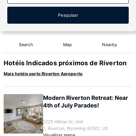
Pesquisar
Search
Map
Nearby
Hotéis Indicados próximos de Riverton
Mais hotéis perto Riverton Aeroporto
Modern Riverton Retreat: Near
4th of July Parades!
1225 Hilltop Dr, Unit
1, Riverton, Wyoming 82501, US
Visualizar mapa