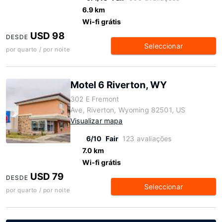
6.9 km
Wi-fi grátis
USD 98
DESDE
Seleccionar
por quarto / por noite
Motel 6 Riverton, WY
302 E Fremont
Ave, Riverton, Wyoming 82501, US
Visualizar mapa
6/10
Fair
123 avaliações
7.0 km
Wi-fi grátis
USD 79
DESDE
Seleccionar
por quarto / por noite