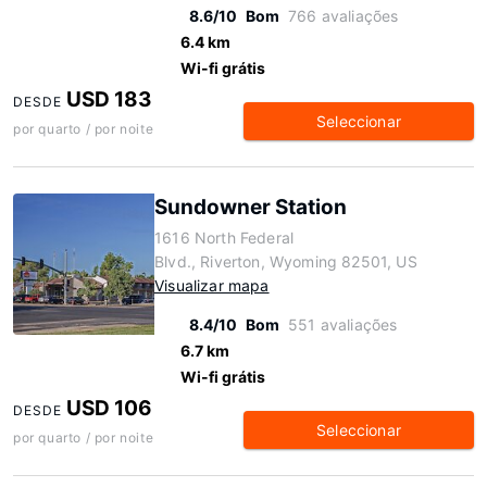
8.6/10
Bom
766 avaliações
6.4 km
Wi-fi grátis
USD 183
DESDE
Seleccionar
por quarto / por noite
Sundowner Station
1616 North Federal
Blvd., Riverton, Wyoming 82501, US
Visualizar mapa
8.4/10
Bom
551 avaliações
6.7 km
Wi-fi grátis
USD 106
DESDE
Seleccionar
por quarto / por noite