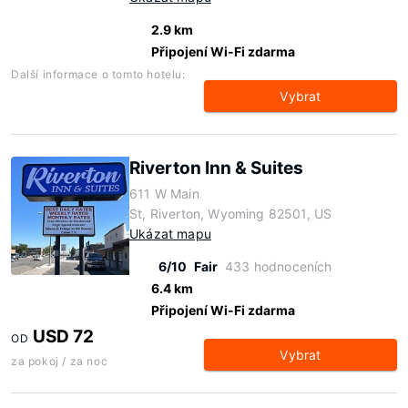
2.9 km
Připojení Wi-Fi zdarma
Další informace o tomto hotelu:
Vybrat
Riverton Inn & Suites
611 W Main
St, Riverton, Wyoming 82501, US
Ukázat mapu
6/10
Fair
433 hodnoceních
6.4 km
Připojení Wi-Fi zdarma
USD 72
OD
Vybrat
za pokoj / za noc