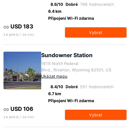
8.6/10
Dobré
766 hodnoceních
6.4 km
Připojení Wi-Fi zdarma
USD 183
OD
Vybrat
za pokoj / za noc
Sundowner Station
1616 North Federal
Blvd., Riverton, Wyoming 82501, US
Ukázat mapu
8.4/10
Dobré
551 hodnoceních
6.7 km
Připojení Wi-Fi zdarma
USD 106
OD
Vybrat
za pokoj / za noc