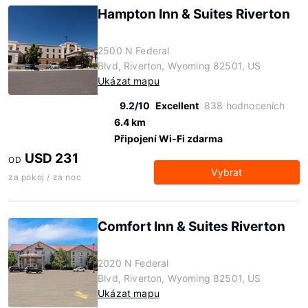
Hampton Inn & Suites Riverton
2500 N Federal
Blvd, Riverton, Wyoming 82501, US
Ukázat mapu
9.2/10
Excellent
838 hodnoceních
6.4 km
Připojení Wi-Fi zdarma
USD 231
OD
Vybrat
za pokoj / za noc
Comfort Inn & Suites Riverton
2020 N Federal
Blvd, Riverton, Wyoming 82501, US
Ukázat mapu