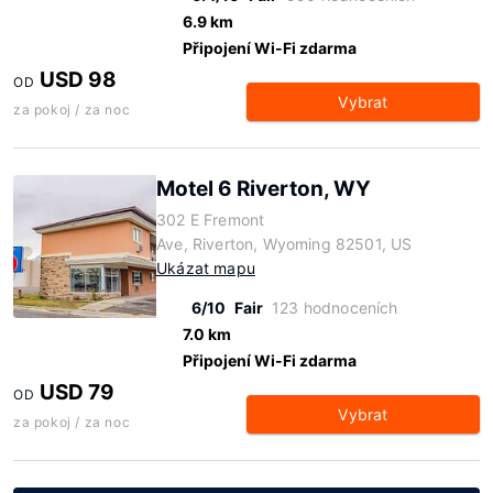
6.9 km
Připojení Wi-Fi zdarma
USD 98
OD
Vybrat
za pokoj / za noc
Motel 6 Riverton, WY
302 E Fremont
Ave, Riverton, Wyoming 82501, US
Ukázat mapu
6/10
Fair
123 hodnoceních
7.0 km
Připojení Wi-Fi zdarma
USD 79
OD
Vybrat
za pokoj / za noc