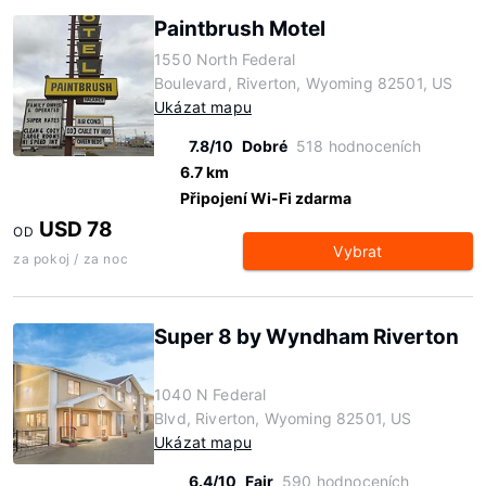
Paintbrush Motel
1550 North Federal
Boulevard, Riverton, Wyoming 82501, US
Ukázat mapu
7.8/10
Dobré
518 hodnoceních
6.7 km
Připojení Wi-Fi zdarma
USD 78
OD
Vybrat
za pokoj / za noc
Super 8 by Wyndham Riverton
1040 N Federal
Blvd, Riverton, Wyoming 82501, US
Ukázat mapu
6.4/10
Fair
590 hodnoceních