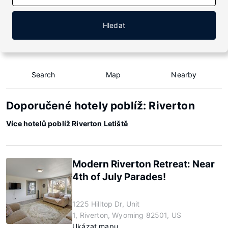
Hledat
Search
Map
Nearby
Doporučené hotely poblíž: Riverton
Více hotelů poblíž Riverton Letiště
Modern Riverton Retreat: Near
4th of July Parades!
1225 Hilltop Dr, Unit
1, Riverton, Wyoming 82501, US
Ukázat mapu