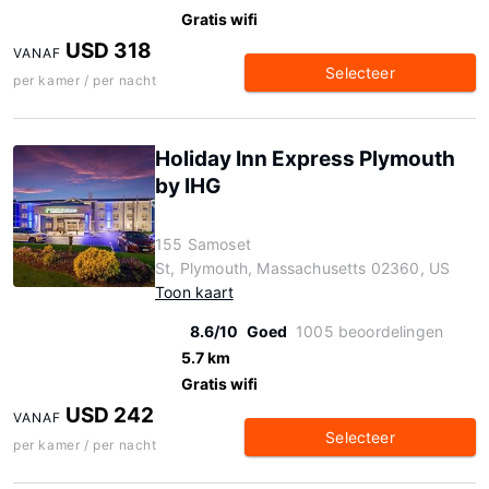
Gratis wifi
USD 318
VANAF
Selecteer
per kamer / per nacht
Holiday Inn Express Plymouth
by IHG
155 Samoset
St, Plymouth, Massachusetts 02360, US
Toon kaart
8.6/10
Goed
1005 beoordelingen
5.7 km
Gratis wifi
USD 242
VANAF
Selecteer
per kamer / per nacht