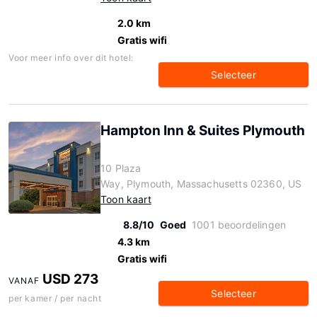
2.0 km
Gratis wifi
Voor meer info over dit hotel:
Selecteer
Hampton Inn & Suites Plymouth
10 Plaza
Way, Plymouth, Massachusetts 02360, US
Toon kaart
8.8/10
Goed
1001 beoordelingen
4.3 km
Gratis wifi
USD 273
VANAF
Selecteer
per kamer / per nacht