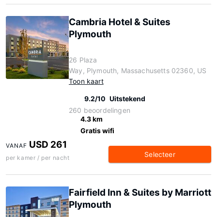
Cambria Hotel & Suites
Plymouth
26 Plaza
Way, Plymouth, Massachusetts 02360, US
Toon kaart
9.2/10
Uitstekend
260 beoordelingen
4.3 km
Gratis wifi
USD 261
VANAF
Selecteer
per kamer / per nacht
Fairfield Inn & Suites by Marriott
Plymouth