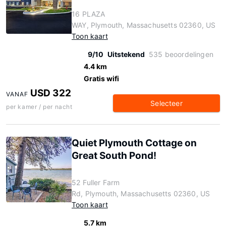
16 PLAZA
WAY, Plymouth, Massachusetts 02360, US
Toon kaart
9/10
Uitstekend
535 beoordelingen
4.4 km
Gratis wifi
USD 322
VANAF
Selecteer
per kamer / per nacht
Quiet Plymouth Cottage on
Great South Pond!
52 Fuller Farm
Rd, Plymouth, Massachusetts 02360, US
Toon kaart
5.7 km