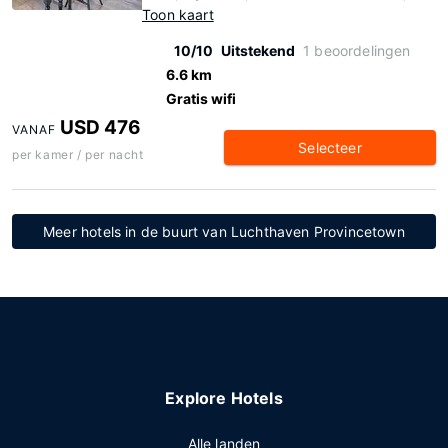
Toon kaart
10/10
Uitstekend
1 beoordelingen
6.6 km
Gratis wifi
USD 476
VANAF
Selecteer
per kamer / per nacht
Meer hotels in de buurt van Luchthaven Provincetown
Explore Hotels
Alle landen