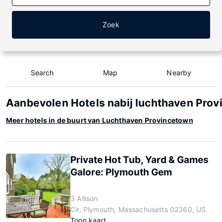
Zoek
Search
Map
Nearby
Aanbevolen Hotels nabij luchthaven Pro
Meer hotels in de buurt van Luchthaven Provincetown
Private Hot Tub, Yard & Games
Galore: Plymouth Gem
3 Allison
Cir, Plymouth, Massachusetts 02360, US
Toon kaart