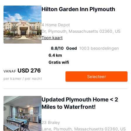
Hilton Garden Inn Plymouth
4 Home Depot
Dr, Plymouth, Massachusetts 02360, US
Toon kaart
8.8/10
Goed
1003 beoordelingen
6.4 km
Gratis wifi
USD 276
VANAF
Selecteer
per kamer / per nacht
Updated Plymouth Home < 2
Miles to Waterfront!
23 Braley
Lane, Plymouth, Massachusetts 02360, US