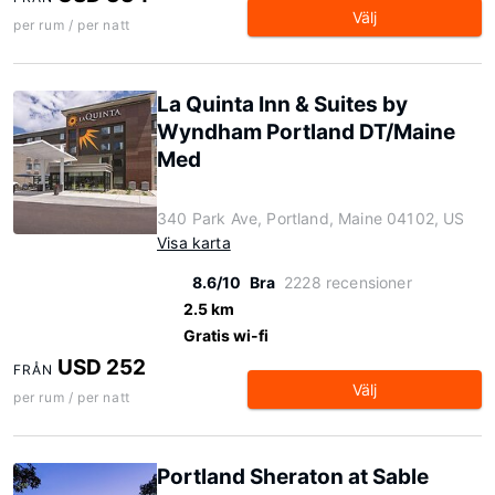
Välj
per rum / per natt
La Quinta Inn & Suites by
Wyndham Portland DT/Maine
Med
340 Park Ave, Portland, Maine 04102, US
Visa karta
8.6/10
Bra
2228 recensioner
2.5 km
Gratis wi-fi
USD 252
FRÅN
Välj
per rum / per natt
Portland Sheraton at Sable