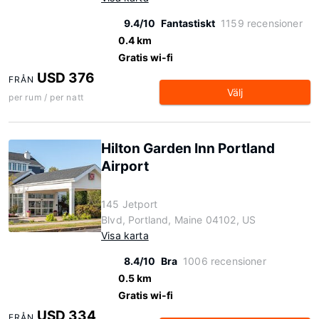
9.4/10
Fantastiskt
1159 recensioner
0.4 km
Gratis wi-fi
USD 376
FRÅN
Välj
per rum / per natt
Hilton Garden Inn Portland
Airport
145 Jetport
Blvd, Portland, Maine 04102, US
Visa karta
8.4/10
Bra
1006 recensioner
0.5 km
Gratis wi-fi
USD 334
FRÅN