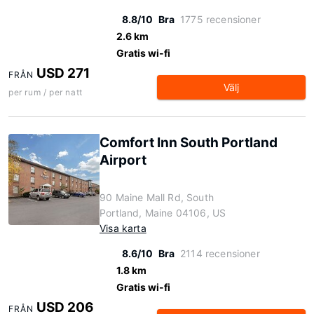
8.8/10
Bra
1775 recensioner
2.6 km
Gratis wi-fi
USD 271
FRÅN
Välj
per rum / per natt
Comfort Inn South Portland
Airport
90 Maine Mall Rd, South
Portland, Maine 04106, US
Visa karta
8.6/10
Bra
2114 recensioner
1.8 km
Gratis wi-fi
USD 206
FRÅN