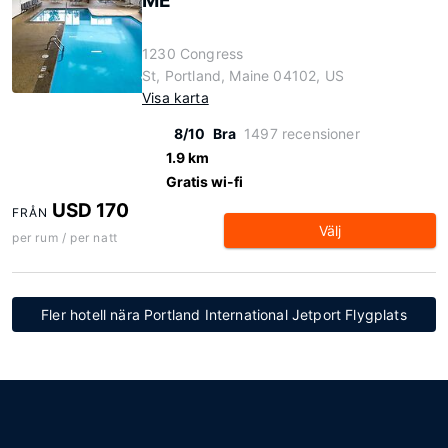
ME
1230 Congress
St, Portland, Maine 04102, US
Visa karta
8/10
Bra
1497 recensioner
1.9 km
Gratis wi-fi
USD 170
FRÅN
Välj
per rum / per natt
Fler hotell nära Portland International Jetport Flygplats