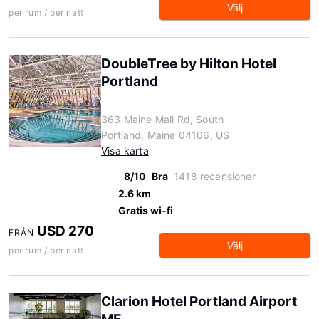
Välj
per rum / per natt
DoubleTree by Hilton Hotel
Portland
363 Maine Mall Rd, South
Portland, Maine 04106, US
Visa karta
8/10
Bra
1418 recensioner
2.6 km
Gratis wi-fi
USD 270
FRÅN
Välj
per rum / per natt
Clarion Hotel Portland Airport