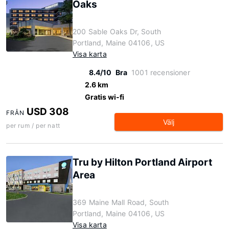
Oaks
200 Sable Oaks Dr, South
Portland, Maine 04106, US
Visa karta
8.4/10
Bra
1001 recensioner
2.6 km
Gratis wi-fi
USD 308
FRÅN
Välj
per rum / per natt
Tru by Hilton Portland Airport
Area
369 Maine Mall Road, South
Portland, Maine 04106, US
Visa karta