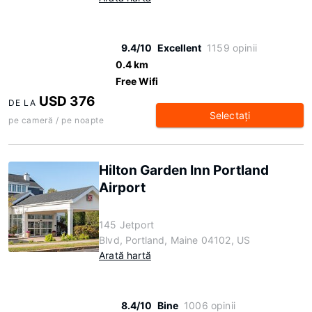
9.4/10
Excellent
1159 opinii
0.4 km
Free Wifi
USD 376
DE LA
Selectaţi
pe cameră / pe noapte
Hilton Garden Inn Portland
Airport
145 Jetport
Blvd, Portland, Maine 04102, US
Arată hartă
8.4/10
Bine
1006 opinii