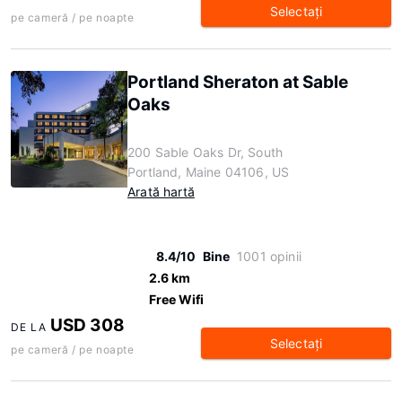
Selectaţi
pe cameră / pe noapte
Portland Sheraton at Sable
Oaks
200 Sable Oaks Dr, South
Portland, Maine 04106, US
Arată hartă
8.4/10
Bine
1001 opinii
2.6 km
Free Wifi
USD 308
DE LA
Selectaţi
pe cameră / pe noapte