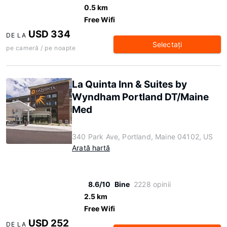
0.5 km
Free Wifi
USD 334
DE LA
Selectaţi
pe cameră / pe noapte
La Quinta Inn & Suites by
Wyndham Portland DT/Maine
Med
340 Park Ave, Portland, Maine 04102, US
Arată hartă
8.6/10
Bine
2228 opinii
2.5 km
Free Wifi
USD 252
DE LA