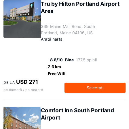
Tru by Hilton Portland Airport
Area
369 Maine Mall Road, South
Portland, Maine 04106, US
Arată hartă
8.8/10
Bine
1775 opinii
2.6 km
Free Wifi
USD 271
DE LA
Selectaţi
pe cameră / pe noapte
Comfort Inn South Portland
Airport