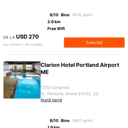
8/10
Bine
1418 opinii
2.6 km
Free Wifi
USD 270
DE LA
Selectaţi
pe cameră / pe noapte
Clarion Hotel Portland Airport
ME
1230 Congress
St, Portland, Maine 04102, US
Arată hartă
8/10
Bine
1497 opinii
1.9 km