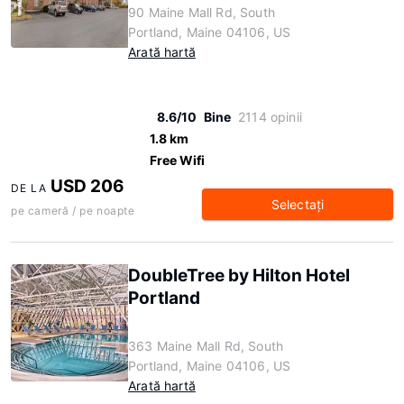
90 Maine Mall Rd, South
Portland, Maine 04106, US
Arată hartă
8.6/10
Bine
2114 opinii
1.8 km
Free Wifi
USD 206
DE LA
Selectaţi
pe cameră / pe noapte
DoubleTree by Hilton Hotel
Portland
363 Maine Mall Rd, South
Portland, Maine 04106, US
Arată hartă