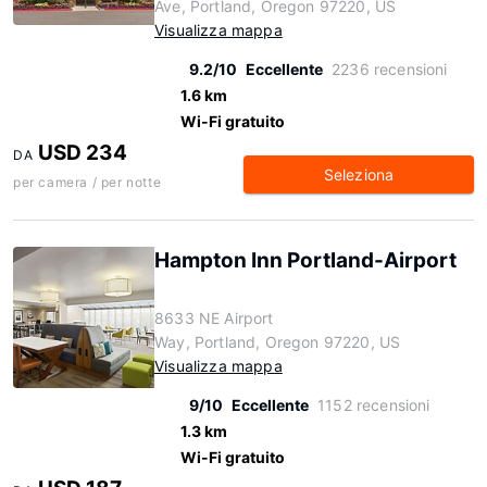
Ave, Portland, Oregon 97220, US
Visualizza mappa
9.2/10
Eccellente
2236 recensioni
1.6 km
Wi-Fi gratuito
USD 234
DA
Seleziona
per camera / per notte
Hampton Inn Portland-Airport
8633 NE Airport
Way, Portland, Oregon 97220, US
Visualizza mappa
9/10
Eccellente
1152 recensioni
1.3 km
Wi-Fi gratuito