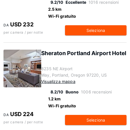
9.2/10
Eccellente
1016 recensioni
2.5 km
Wi-Fi gratuito
USD 232
DA
Seleziona
per camera / per notte
Sheraton Portland Airport Hotel
8235 NE Airport
Way, Portland, Oregon 97220, US
Visualizza mappa
8.2/10
Buono
1006 recensioni
1.2 km
Wi-Fi gratuito
USD 224
DA
Seleziona
per camera / per notte