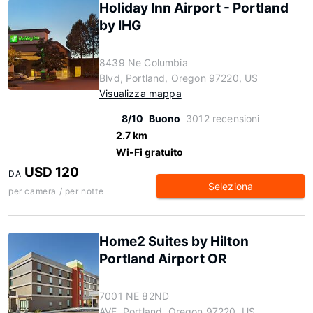
Holiday Inn Airport - Portland
by IHG
8439 Ne Columbia
Blvd, Portland, Oregon 97220, US
Visualizza mappa
8/10
Buono
3012 recensioni
2.7 km
Wi-Fi gratuito
USD 120
DA
Seleziona
per camera / per notte
Home2 Suites by Hilton
Portland Airport OR
7001 NE 82ND
AVE, Portland, Oregon 97220, US