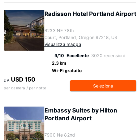
Radisson Hotel Portland Airport
6233 NE 78th
Court, Portland, Oregon 97218, US
Visualizza mappa
9/10
Eccellente
3020 recensioni
2.3 km
Wi-Fi gratuito
USD 150
DA
Seleziona
per camera / per notte
Embassy Suites by Hilton
Portland Airport
7900 Ne 82nd