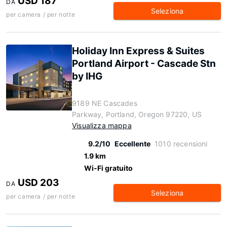
USD 187
DA
Seleziona
per camera / per notte
Holiday Inn Express & Suites
Portland Airport - Cascade Stn
by IHG
9189 NE Cascades
Parkway, Portland, Oregon 97220, US
Visualizza mappa
9.2/10
Eccellente
1010 recensioni
1.9 km
Wi-Fi gratuito
USD 203
DA
Seleziona
per camera / per notte