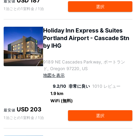
USD 187
最安値
選択
1泊ごとの1室料金 / 1泊
Holiday Inn Express & Suites
Portland Airport - Cascade Stn
by IHG
9189 NE Cascades Parkway, ポートラン
ド, Oregon 97220, US
地図を表示
9.2/10
非常に良い
1010 レビュー
1.9 km
WiFi (無料)
USD 203
最安値
選択
1泊ごとの1室料金 / 1泊