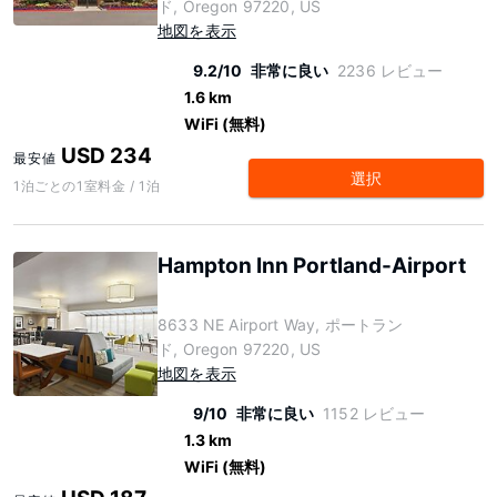
ド, Oregon 97220, US
地図を表示
9.2/10
非常に良い
2236 レビュー
1.6 km
WiFi (無料)
USD 234
最安値
選択
1泊ごとの1室料金 / 1泊
Hampton Inn Portland-Airport
8633 NE Airport Way, ポートラン
ド, Oregon 97220, US
地図を表示
9/10
非常に良い
1152 レビュー
1.3 km
WiFi (無料)