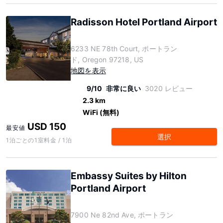
Radisson Hotel Portland Airport
6233 NE 78th Court, ポートラン
ド, Oregon 97218, US
地図を表示
9/10
非常に良い
3020 レビュー
2.3 km
WiFi (無料)
USD 150
最安値
選択
1泊ごとの1室料金 / 1泊
Embassy Suites by Hilton
Portland Airport
7900 Ne 82nd Ave, ポートラン