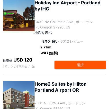
Holiday Inn Airport - Portland
by IHG
8439 Ne Columbia Blvd, ポートラン
ド, Oregon 97220, US
地図を表示
8/10
良い
3012 レビュー
2.7 km
WiFi (無料)
USD 120
最安値
選択
1泊ごとの1室料金 / 1泊
Home2 Suites by Hilton
Portland Airport OR
7001 NE 82ND AVE, ポートラン
ド, Oregon 97220, US