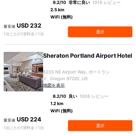
9.2/10
非常に良い
1016 レビュー
2.5 km
WiFi (無料)
USD 232
最安値
選択
1泊ごとの1室料金 / 1泊
Sheraton Portland Airport Hotel
8235 NE Airport Way, ポートラン
ド, Oregon 97220, US
地図を表示
8.2/10
良い
1006 レビュー
1.2 km
WiFi (無料)
USD 224
最安値
選択
1泊ごとの1室料金 / 1泊