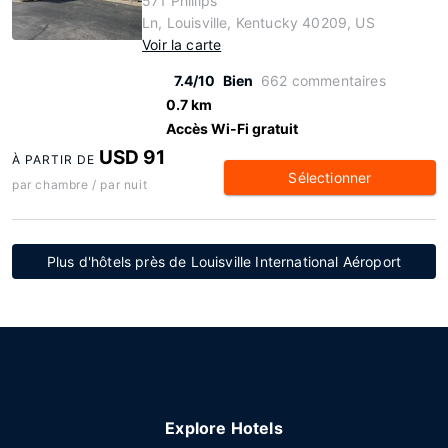
571 Phillips
Ln, Louisville, Kentucky 40209, US
Voir la carte
7.4/10
Bien
662 commentaires
0.7 km
Accès Wi-Fi gratuit
USD 91
À PARTIR DE
Sélectionner
par chambre / par nuit
Plus d'hôtels près de Louisville International Aéroport
Explore Hotels