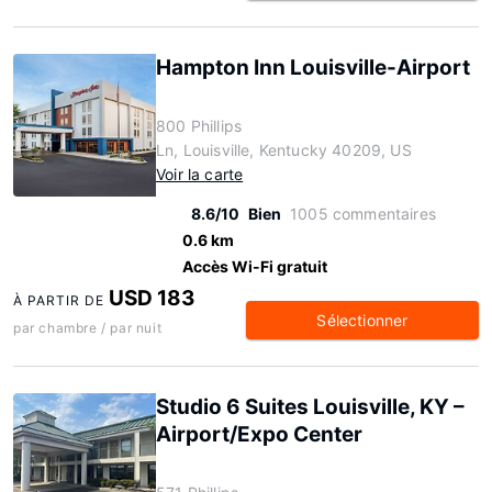
Hampton Inn Louisville-Airport
800 Phillips
Ln, Louisville, Kentucky 40209, US
Voir la carte
8.6/10
Bien
1005 commentaires
0.6 km
Accès Wi-Fi gratuit
USD 183
À PARTIR DE
Sélectionner
par chambre / par nuit
Studio 6 Suites Louisville, KY –
Airport/Expo Center