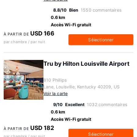
8.8/10
Bien
1550 commentaires
0.6 km
Accès Wi-Fi gratuit
USD 166
À PARTIR DE
Sélectionner
par chambre / par nuit
Tru by Hilton Louisville Airport
810 Phillips
Lane, Louisville, Kentucky 40209, US
Voir la carte
9/10
Excellent
1032 commentaires
0.6 km
Accès Wi-Fi gratuit
USD 182
À PARTIR DE
Sélectionner
par chambre / par nuit