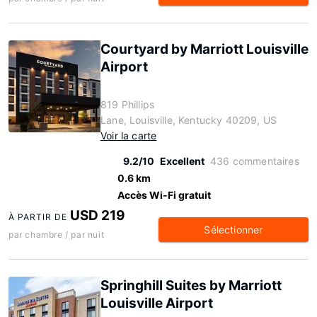
Courtyard by Marriott Louisville
Airport
819 Phillips
Lane, Louisville, Kentucky 40209, US
Voir la carte
9.2/10
Excellent
436 commentaires
0.6 km
Accès Wi-Fi gratuit
USD 219
À PARTIR DE
Sélectionner
par chambre / par nuit
Springhill Suites by Marriott
Louisville Airport