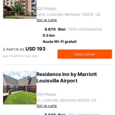
820 Phillips
Lane, Louisville, Kentucky 40209, US
Voir la carte
8.8/10
Bien
1006 commentaires
0.5 km
Accès Wi-Fi gratuit
USD 193
À PARTIR DE
Sélectionner
par chambre / par nuit
Residence Inn by Marriott
Louisville Airport
700 Phillips
Ln, Louisville, Kentucky 40209, US
Voir la carte
8.8/10
Bien
720 commentaires