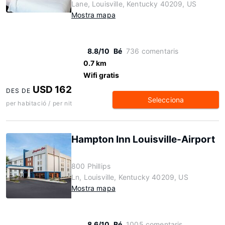
Lane, Louisville, Kentucky 40209, US
Mostra mapa
8.8/10
Bé
736 comentaris
0.7 km
Wifi gratis
USD 162
DES DE
Selecciona
per habitació / per nit
Hampton Inn Louisville-Airport
800 Phillips
Ln, Louisville, Kentucky 40209, US
Mostra mapa
8.6/10
Bé
1005 comentaris