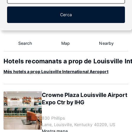
Cerca
Search
Map
Nearby
Hotels recomanats a prop de Louisville In
Més hotels a prop Louisville International Aeroport
Crowne Plaza Louisville Airport
Expo Ctr by IHG
830 Phillips
Lane, Louisville, Kentucky 40209, US
Mostra mapa