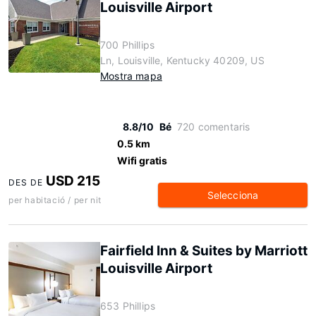
Louisville Airport
700 Phillips
Ln, Louisville, Kentucky 40209, US
Mostra mapa
8.8/10
Bé
720 comentaris
0.5 km
Wifi gratis
USD 215
DES DE
Selecciona
per habitació / per nit
Fairfield Inn & Suites by Marriott
Louisville Airport
653 Phillips