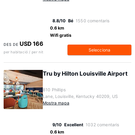
8.8/10
Bé
1550 comentaris
0.6 km
Wifi gratis
USD 166
DES DE
Selecciona
per habitació / per nit
Tru by Hilton Louisville Airport
810 Phillips
Lane, Louisville, Kentucky 40209, US
Mostra mapa
9/10
Excellent
1032 comentaris
0.6 km