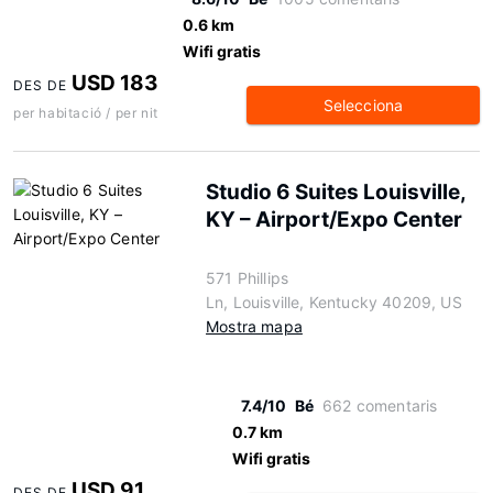
0.6 km
Wifi gratis
USD 183
DES DE
Selecciona
per habitació / per nit
Studio 6 Suites Louisville,
KY – Airport/Expo Center
571 Phillips
Ln, Louisville, Kentucky 40209, US
Mostra mapa
7.4/10
Bé
662 comentaris
0.7 km
Wifi gratis
USD 91
DES DE