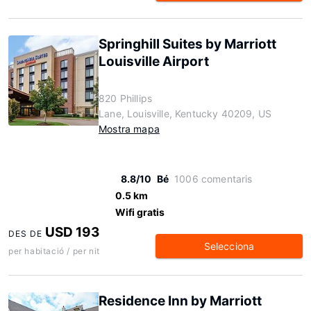
Springhill Suites by Marriott
Louisville Airport
820 Phillips
Lane, Louisville, Kentucky 40209, US
Mostra mapa
8.8/10
Bé
1006 comentaris
0.5 km
Wifi gratis
USD 193
DES DE
Selecciona
per habitació / per nit
Residence Inn by Marriott