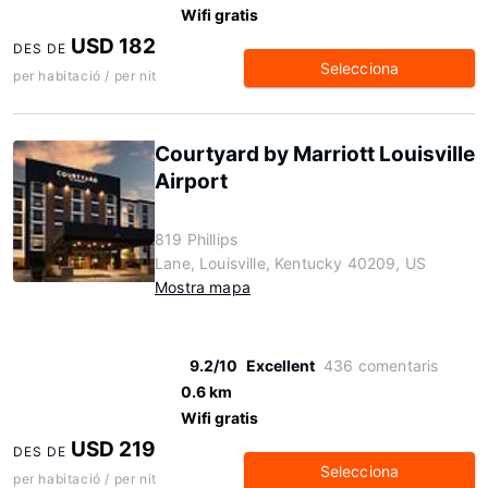
Wifi gratis
USD 182
DES DE
Selecciona
per habitació / per nit
Courtyard by Marriott Louisville
Airport
819 Phillips
Lane, Louisville, Kentucky 40209, US
Mostra mapa
9.2/10
Excellent
436 comentaris
0.6 km
Wifi gratis
USD 219
DES DE
Selecciona
per habitació / per nit