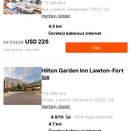
715 NW Bell
Ave, Lawton, Oklahoma 73507, US
Haritayı göster
4.5 km
Ücretsiz kablosuz internet
USD 226
EN DÜŞÜK
Seç
oda başına / gecelik
Hilton Garden Inn Lawton-Fort
Sill
135 NW 2nd
Street, Lawton, Oklahoma 73507, US
Haritayı göster
8.8/10
İyi
1009 değerlendirme
4.7 km
Ücretsiz kablosuz internet