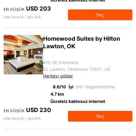
USD 203
EN DÜŞÜK
Seç
oda başına / gecelik
Homewood Suites by Hilton
Lawton, OK
415 SE Interstate
Dr, Lawton, Oklahoma 73501, US
Haritayı göster
8.6/10
İyi
647 değerlendirme
4.7 km
Ücretsiz kablosuz internet
USD 230
EN DÜŞÜK
Seç
oda başına / gecelik