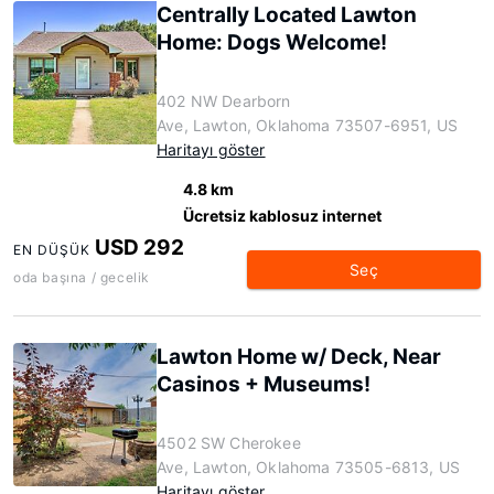
Centrally Located Lawton
Home: Dogs Welcome!
402 NW Dearborn
Ave, Lawton, Oklahoma 73507-6951, US
Haritayı göster
4.8 km
Ücretsiz kablosuz internet
USD 292
EN DÜŞÜK
Seç
oda başına / gecelik
Lawton Home w/ Deck, Near
Casinos + Museums!
4502 SW Cherokee
Ave, Lawton, Oklahoma 73505-6813, US
Haritayı göster