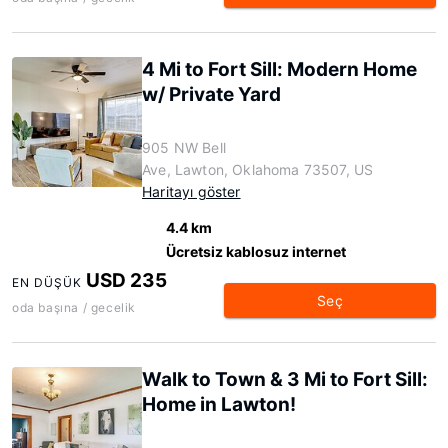
4 Mi to Fort Sill: Modern Home
w/ Private Yard
905 NW Bell
Ave, Lawton, Oklahoma 73507, US
Haritayı göster
4.4 km
Ücretsiz kablosuz internet
USD 235
EN DÜŞÜK
Seç
oda başına / gecelik
Walk to Town & 3 Mi to Fort Sill:
Home in Lawton!