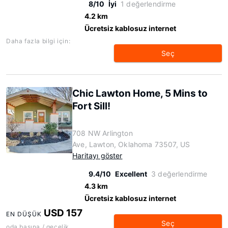
8/10
İyi
1 değerlendirme
4.2 km
Ücretsiz kablosuz internet
Daha fazla bilgi için:
Seç
Chic Lawton Home, 5 Mins to
Fort Sill!
708 NW Arlington
Ave, Lawton, Oklahoma 73507, US
Haritayı göster
9.4/10
Excellent
3 değerlendirme
4.3 km
Ücretsiz kablosuz internet
USD 157
EN DÜŞÜK
Seç
oda başına / gecelik