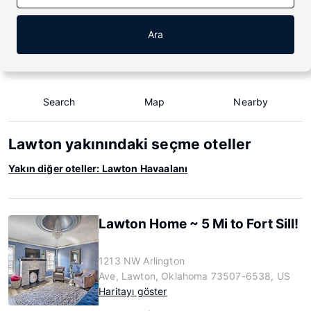
Ara
Search
Map
Nearby
Lawton yakınındaki seçme oteller
Yakın diğer oteller: Lawton Havaalanı
Lawton Home ~ 5 Mi to Fort Sill!
1213 NW Arlington
Ave, Lawton, Oklahoma 73507-6538, US
Haritayı göster