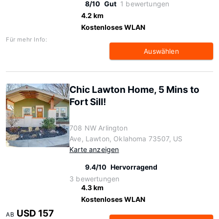
8/10
Gut
1 bewertungen
4.2 km
Kostenloses WLAN
Für mehr Info:
Auswählen
Chic Lawton Home, 5 Mins to
Fort Sill!
708 NW Arlington
Ave, Lawton, Oklahoma 73507, US
Karte anzeigen
9.4/10
Hervorragend
3 bewertungen
4.3 km
Kostenloses WLAN
USD 157
AB