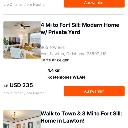
Auswählen
pro Zimmer / pro Nacht
4 Mi to Fort Sill: Modern Home
w/ Private Yard
905 NW Bell
Ave, Lawton, Oklahoma 73507, US
Karte anzeigen
4.4 km
Kostenloses WLAN
USD 235
AB
Auswählen
pro Zimmer / pro Nacht
Walk to Town & 3 Mi to Fort Sill:
Home in Lawton!