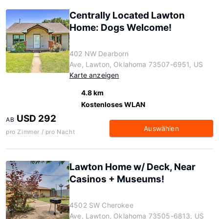
Centrally Located Lawton
Home: Dogs Welcome!
402 NW Dearborn
Ave, Lawton, Oklahoma 73507-6951, US
Karte anzeigen
4.8 km
Kostenloses WLAN
USD 292
AB
Auswählen
pro Zimmer / pro Nacht
Lawton Home w/ Deck, Near
Casinos + Museums!
4502 SW Cherokee
Ave, Lawton, Oklahoma 73505-6813, US