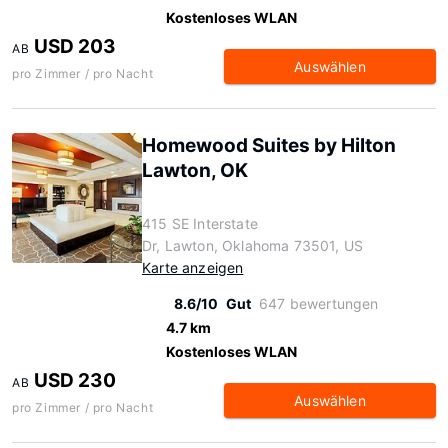
Kostenloses WLAN
USD 203
AB
Auswählen
pro Zimmer / pro Nacht
Homewood Suites by Hilton
Lawton, OK
415 SE Interstate
Dr, Lawton, Oklahoma 73501, US
Karte anzeigen
8.6/10
Gut
647 bewertungen
4.7 km
Kostenloses WLAN
USD 230
AB
Auswählen
pro Zimmer / pro Nacht