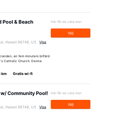
 Pool & Beach
Här får du veta mer:
Välj
i, Hawaii 96748, US
Visa
randen, en fem minuters bilfärd
h's Catholic Church. Denna
5 km
Gratis wi-fi
 w/ Community Pool!
Här får du veta mer:
Välj
i, Hawaii 96748, US
Visa