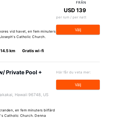
FRÅN
USD 139
per rum / per natt
Välj
hores vid havet, en fem minuters
 Joseph's Catholic Church.
14.5 km
Gratis wi-fi
/ Private Pool +
Här får du veta mer:
Välj
kakai, Hawaii 96748, US
randen, en fem minuters bilfärd
h's Catholic Church. Denna