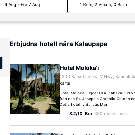
or 6 Aug - Fre 7 Aug
1 Rum, 2 Vuxna, 0 Barn
Erbjudna hotell nära Kalaupapa
Hotel Moloka'i
1300 Kamehameha V Hwy, Kaunakaka
karta
Hotel Moloka'i ligger i Kaunakakai vid va
från och St. Joseph's Catholic Church 
Detta hotell vid...
Läs Mer
8.2/10
Bra
680 recensioner