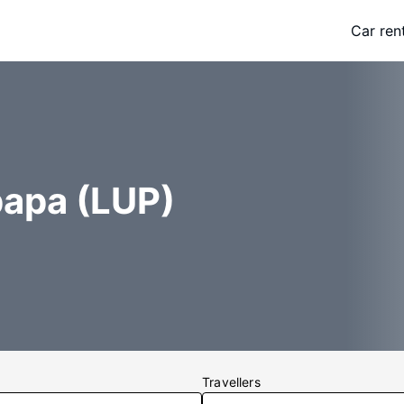
Car ren
papa (LUP)
Travellers