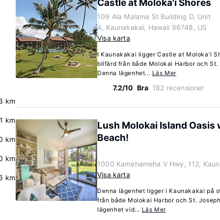
Castle at Moloka'i Shores
109 Ala Malama St Building D, Unit
A, Kaunakakai, Hawaii 96748, US
Visa karta
I Kaunakakai ligger Castle at Moloka'i S
bilfärd från både Molokai Harbor och St.
Denna lägenhet...
Läs Mer
7.2/10
Bra
182 recensioner
3 km
.1 km
Lush Molokai Island Oasis w
Beach!
.0 km
0 km
1000 Kamehameha V Hwy, 112, Kauna
Visa karta
6 km
Denna lägenhet ligger i Kaunakakai på st
från både Molokai Harbor och St. Josep
lägenhet vid...
Läs Mer