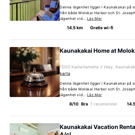
Denna lägenhet ligger i Kaunakakai på st
från både Molokai Harbor och St. Josep
lägenhet vid...
Läs Mer
14.5 km
Gratis wi-fi
Kaunakakai Home at Moloka
1000 Kamehameha V Hwy, Kaunakaka
karta
Denna lägenhet ligger i Kaunakakai på st
från både Molokai Harbor och St. Josep
lägenhet vid...
Läs Mer
8/10
Bra
1 recensioner
14.
Kaunakakai Vacation Renta
A/c!