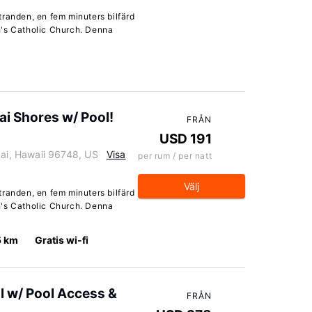
randen, en fem minuters bilfärd
h's Catholic Church. Denna
i Shores w/ Pool!
FRÅN
USD 191
i, Hawaii 96748, US
Visa
per rum / per natt
Välj
randen, en fem minuters bilfärd
h's Catholic Church. Denna
5 km
Gratis wi-fi
l w/ Pool Access &
FRÅN