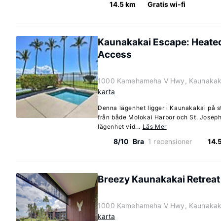
14.5 km
Gratis wi-fi
Kaunakakai Escape: Heated
Access
1000 Kamehameha V Hwy, Kaunakaka
karta
Denna lägenhet ligger i Kaunakakai på st
från både Molokai Harbor och St. Josep
lägenhet vid...
Läs Mer
8/10
Bra
1 recensioner
14.
Breezy Kaunakakai Retreat
1000 Kamehameha V Hwy, Kaunakaka
karta