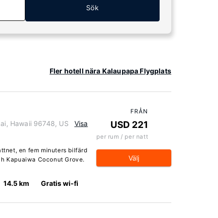
Sök
Fler hotell nära Kalaupapa Flygplats
FRÅN
i, Hawaii 96748, US
Visa
USD 221
per rum / per natt
ttnet, en fem minuters bilfärd
Välj
och Kapuaiwa Coconut Grove.
14.5 km
Gratis wi-fi