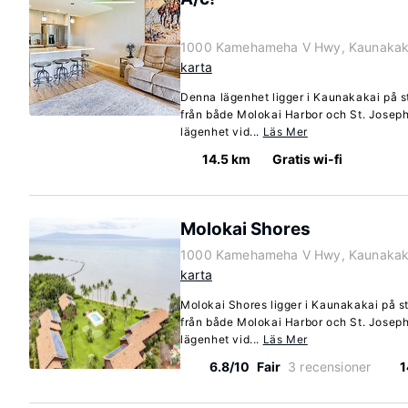
1000 Kamehameha V Hwy, Kaunakaka
karta
Denna lägenhet ligger i Kaunakakai på st
från både Molokai Harbor och St. Josep
lägenhet vid...
Läs Mer
14.5 km
Gratis wi-fi
Molokai Shores
1000 Kamehameha V Hwy, Kaunakaka
karta
Molokai Shores ligger i Kaunakakai på st
från både Molokai Harbor och St. Josep
lägenhet vid...
Läs Mer
6.8/10
Fair
3 recensioner
1