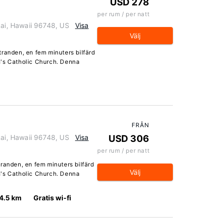
USD 278
per rum / per natt
i, Hawaii 96748, US
Visa
Välj
randen, en fem minuters bilfärd
h's Catholic Church. Denna
FRÅN
i, Hawaii 96748, US
Visa
USD 306
per rum / per natt
randen, en fem minuters bilfärd
Välj
h's Catholic Church. Denna
4.5 km
Gratis wi-fi