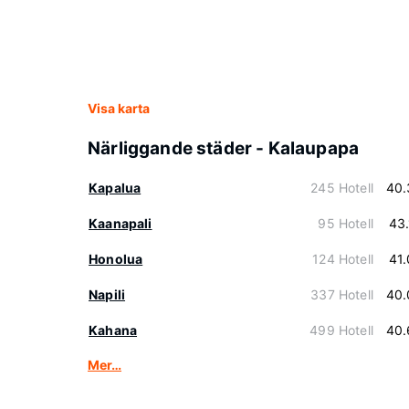
Visa karta
Närliggande städer - Kalaupapa
Kapalua
245 Hotell
40.
Kaanapali
95 Hotell
43
Honolua
124 Hotell
41
Napili
337 Hotell
40.
Kahana
499 Hotell
40.
Mer…