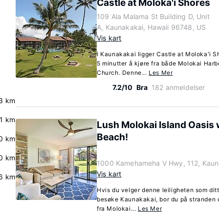
Castle at Moloka'i Shores
109 Ala Malama St Building D, Unit
A, Kaunakakai, Hawaii 96748, US
Vis kart
I Kaunakakai ligger Castle at Moloka'i S
5 minutter å kjøre fra både Molokai Harb
Church. Denne...
Les Mer
7.2/10
Bra
182 anmeldelser
3 km
.1 km
Lush Molokai Island Oasis w
Beach!
.0 km
0 km
1000 Kamehameha V Hwy, 112, Kauna
Vis kart
6 km
Hvis du velger denne leiligheten som dit
besøke Kaunakakai, bor du på stranden o
fra Molokai...
Les Mer