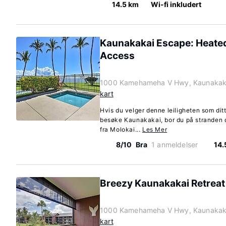
14.5 km
Wi-fi inkludert
Kaunakakai Escape: Heated
Access
1000 Kamehameha V Hwy, Kaunakaka
kart
Hvis du velger denne leiligheten som dit
besøke Kaunakakai, bor du på stranden o
fra Molokai...
Les Mer
8/10
Bra
1 anmeldelser
14.
Breezy Kaunakakai Retreat
1000 Kamehameha V Hwy, Kaunakaka
kart