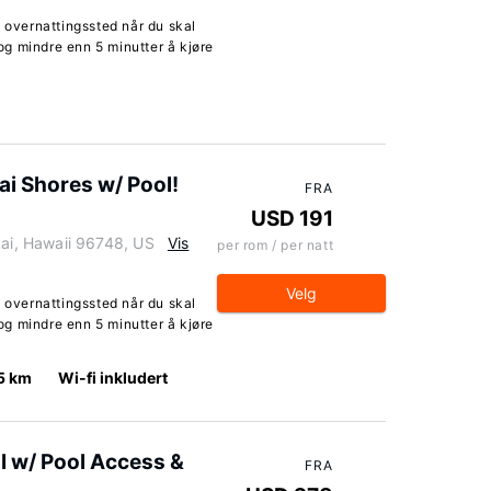
t overnattingssted når du skal
g mindre enn 5 minutter å kjøre
i Shores w/ Pool!
FRA
USD 191
i, Hawaii 96748, US
Vis
per rom / per natt
Velg
t overnattingssted når du skal
g mindre enn 5 minutter å kjøre
5 km
Wi-fi inkludert
l w/ Pool Access &
FRA