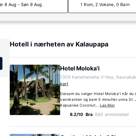
ør 8 Aug - Søn 9 Aug
1 Rom, 2 Voksne, 0 Barn
Hotell i nærheten av Kalaupapa
Hotel Moloka'i
1300 Kamehameha V Hwy, Kaunakaka
kart
Dersom du velger Hotel Moloka'i når du 
vannkanten og bare 5 minutter unna St.
Kapuaiwa Coconut...
Les Mer
8.2/10
Bra
680 anmeldelser