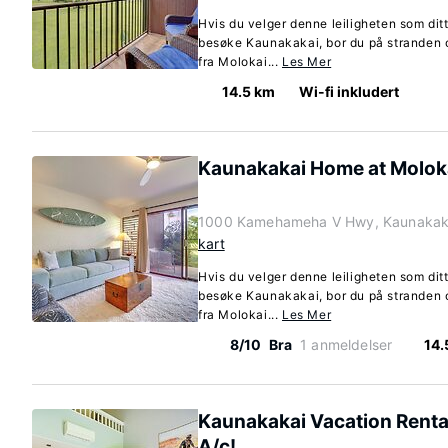
Hvis du velger denne leiligheten som dit
besøke Kaunakakai, bor du på stranden o
fra Molokai...
Les Mer
14.5 km
Wi-fi inkludert
Kaunakakai Home at Moloka
1000 Kamehameha V Hwy, Kaunakaka
kart
Hvis du velger denne leiligheten som dit
besøke Kaunakakai, bor du på stranden o
fra Molokai...
Les Mer
8/10
Bra
1 anmeldelser
14.
Kaunakakai Vacation Renta
A/c!