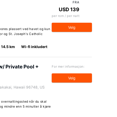
FRA
USD 139
per rom / per natt
Velg
hores plassert ved havet og kun
or og St. Joseph's Catholic
14.5 km
Wi-fi inkludert
/ Private Pool +
For mer informasjon:
Velg
kakai, Hawaii 96748, US
t overnattingssted når du skal
g mindre enn 5 minutter å kjøre