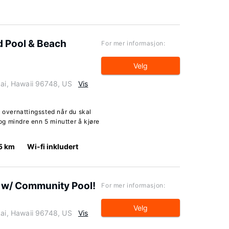
 Pool & Beach
For mer informasjon:
Velg
i, Hawaii 96748, US
Vis
t overnattingssted når du skal
g mindre enn 5 minutter å kjøre
5 km
Wi-fi inkludert
 w/ Community Pool!
For mer informasjon:
Velg
i, Hawaii 96748, US
Vis