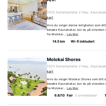
1000 Kamehameha V Hwy, Kaunakaka
kart
Hvis du velger denne leiligheten som dit
besøke Kaunakakai, bor du på stranden o
fra Molokai...
Les Mer
14.5 km
Wi-fi inkludert
Molokai Shores
1000 Kamehameha V Hwy, Kaunakaka
kart
Hvis du velger Molokai Shores som ditt o
besøke Kaunakakai, bor du på stranden o
fra Molokai...
Les Mer
6.8/10
Fair
3 anmeldelser