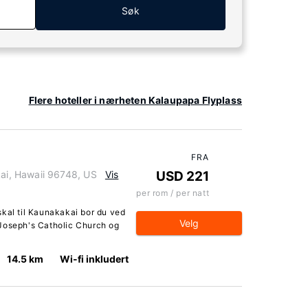
Søk
Flere hoteller i nærheten Kalaupapa Flyplass
FRA
i, Hawaii 96748, US
Vis
USD 221
per rom / per natt
skal til Kaunakakai bor du ved
Velg
 Joseph's Catholic Church og
14.5 km
Wi-fi inkludert