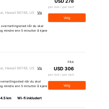
USD 278
per rom / per natt
i, Hawaii 96748, US
Vis
Velg
t overnattingssted når du skal
g mindre enn 5 minutter å kjøre
FRA
i, Hawaii 96748, US
Vis
USD 306
per rom / per natt
vernattingssted når du skal
Velg
g mindre enn 5 minutter å kjøre
14.5 km
Wi-fi inkludert