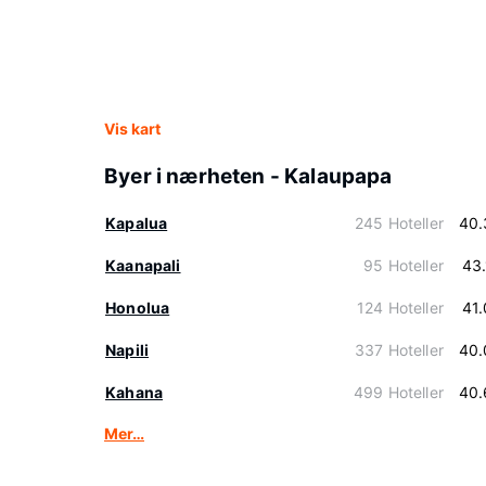
Vis kart
Byer i nærheten - Kalaupapa
Kapalua
245 Hoteller
40.
Kaanapali
95 Hoteller
43
Honolua
124 Hoteller
41
Napili
337 Hoteller
40.
Kahana
499 Hoteller
40.
Mer…