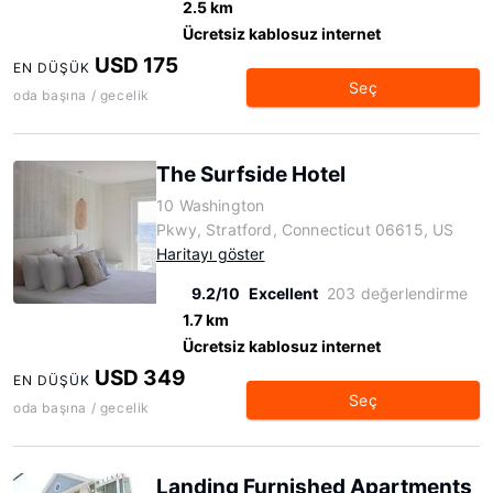
2.5 km
Ücretsiz kablosuz internet
USD 175
EN DÜŞÜK
Seç
oda başına / gecelik
The Surfside Hotel
10 Washington
Pkwy, Stratford, Connecticut 06615, US
Haritayı göster
9.2/10
Excellent
203 değerlendirme
1.7 km
Ücretsiz kablosuz internet
USD 349
EN DÜŞÜK
Seç
oda başına / gecelik
Landing Furnished Apartments