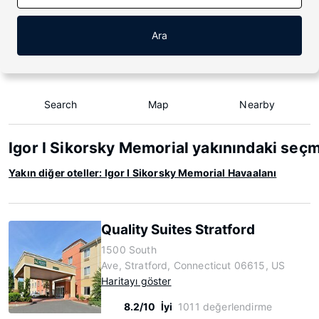
Ara
Search
Map
Nearby
Igor I Sikorsky Memorial yakınındaki seçm
Yakın diğer oteller: Igor I Sikorsky Memorial Havaalanı
Quality Suites Stratford
1500 South
Ave, Stratford, Connecticut 06615, US
Haritayı göster
8.2/10
İyi
1011 değerlendirme