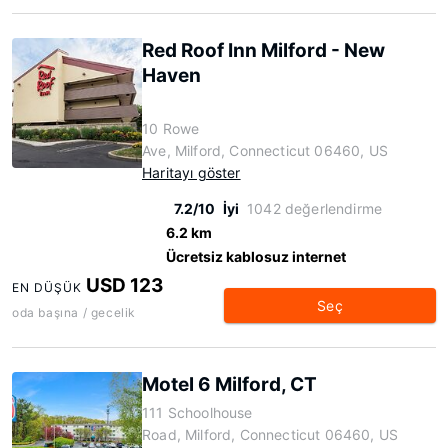
Red Roof Inn Milford - New
Haven
10 Rowe
Ave, Milford, Connecticut 06460, US
Haritayı göster
7.2/10
İyi
1042 değerlendirme
6.2 km
Ücretsiz kablosuz internet
USD 123
EN DÜŞÜK
Seç
oda başına / gecelik
Motel 6 Milford, CT
111 Schoolhouse
Road, Milford, Connecticut 06460, US