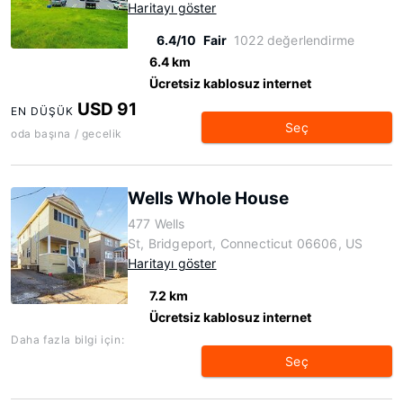
Haritayı göster
6.4/10
Fair
1022 değerlendirme
6.4 km
Ücretsiz kablosuz internet
USD 91
EN DÜŞÜK
Seç
oda başına / gecelik
Wells Whole House
477 Wells
St, Bridgeport, Connecticut 06606, US
Haritayı göster
7.2 km
Ücretsiz kablosuz internet
Daha fazla bilgi için:
Seç