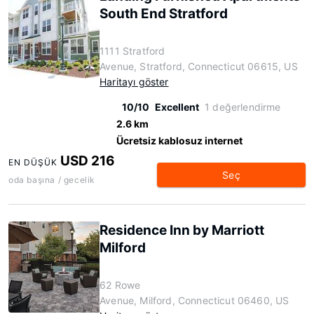
South End Stratford
1111 Stratford
Avenue, Stratford, Connecticut 06615, US
Haritayı göster
10/10
Excellent
1 değerlendirme
2.6 km
Ücretsiz kablosuz internet
USD 216
EN DÜŞÜK
Seç
oda başına / gecelik
Residence Inn by Marriott
Milford
62 Rowe
Avenue, Milford, Connecticut 06460, US