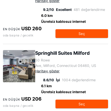
Haritayı göster
9.2/10
Excellent
481 değerlendirme
6.0 km
Ücretsiz kablosuz internet
USD 260
EN DÜŞÜK
Seç
oda başına / gecelik
Springhill Suites Milford
50 Rowe
Ave, Milford, Connecticut 06460, US
Haritayı göster
8.6/10
İyi
1004 değerlendirme
6.1 km
Ücretsiz kablosuz internet
USD 206
EN DÜŞÜK
Seç
oda başına / gecelik