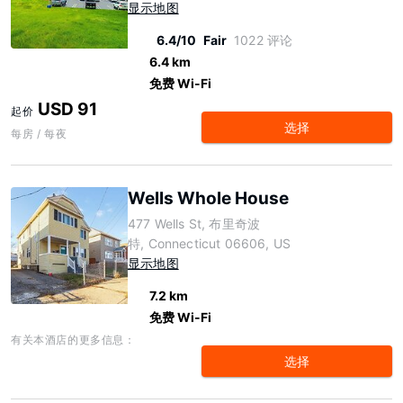
显示地图
6.4/10
Fair
1022 评论
6.4 km
免费 Wi-Fi
USD 91
起价
选择
每房 / 每夜
Wells Whole House
477 Wells St, 布里奇波
特, Connecticut 06606, US
显示地图
7.2 km
免费 Wi-Fi
有关本酒店的更多信息：
选择