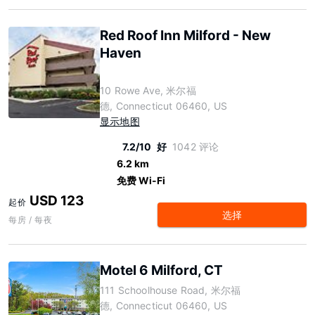
Red Roof Inn Milford - New
Haven
10 Rowe Ave, 米尔福
德, Connecticut 06460, US
显示地图
7.2/10
好
1042 评论
6.2 km
免费 Wi-Fi
USD 123
起价
选择
每房 / 每夜
Motel 6 Milford, CT
111 Schoolhouse Road, 米尔福
德, Connecticut 06460, US