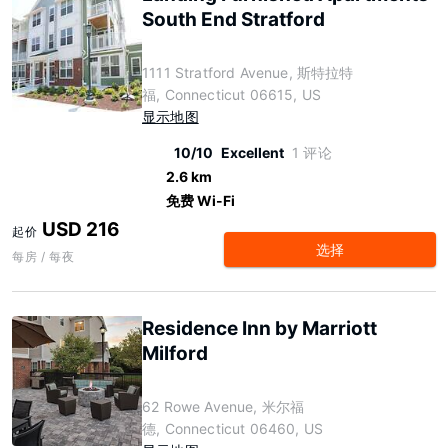
South End Stratford
1111 Stratford Avenue, 斯特拉特
福, Connecticut 06615, US
显示地图
10/10
Excellent
1 评论
2.6 km
免费 Wi-Fi
USD 216
起价
选择
每房 / 每夜
Residence Inn by Marriott
Milford
62 Rowe Avenue, 米尔福
德, Connecticut 06460, US