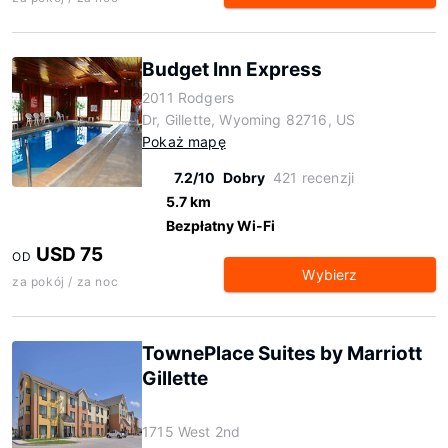
Budget Inn Express
2011 Rodgers
Dr, Gillette, Wyoming 82716, US
Pokaż mapę
7.2/10
Dobry
421 recenzji
5.7 km
Bezpłatny Wi-Fi
USD 75
OD
Wybierz
za pokój / za noc
TownePlace Suites by Marriott
Gillette
1715 West 2nd