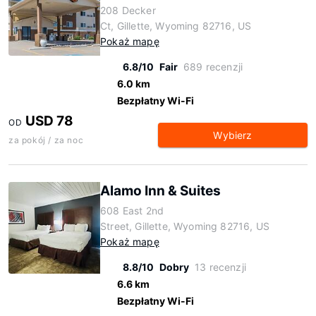
208 Decker
Ct, Gillette, Wyoming 82716, US
Pokaż mapę
6.8/10
Fair
689 recenzji
6.0 km
Bezpłatny Wi-Fi
USD 78
OD
Wybierz
za pokój / za noc
Alamo Inn & Suites
608 East 2nd
Street, Gillette, Wyoming 82716, US
Pokaż mapę
8.8/10
Dobry
13 recenzji
6.6 km
Bezpłatny Wi-Fi