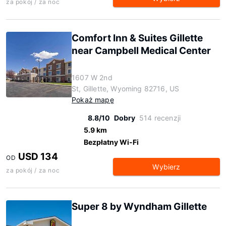
za pokój / za noc
Comfort Inn & Suites Gillette
near Campbell Medical Center
1607 W 2nd
St, Gillette, Wyoming 82716, US
Pokaż mapę
8.8/10
Dobry
514 recenzji
5.9 km
Bezpłatny Wi-Fi
USD 134
OD
Wybierz
za pokój / za noc
Super 8 by Wyndham Gillette