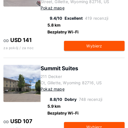
Street, Gillette, Wyoming 82716, US
Pokaż mapę
9.4/10
Excellent
419 recenzji
5.8 km
Bezpłatny Wi-Fi
USD 141
OD
Wybierz
za pokój / za noc
Summit Suites
211 Decker
Ct, Gillette, Wyoming 82716, US
Pokaż mapę
8.8/10
Dobry
748 recenzji
5.9 km
Bezpłatny Wi-Fi
USD 107
OD
Wybierz