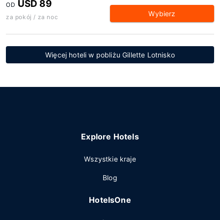
USD 89
OD
Wybierz
za pokój / za noc
Więcej hoteli w pobliżu Gillette Lotnisko
Explore Hotels
Wszystkie kraje
Blog
HotelsOne