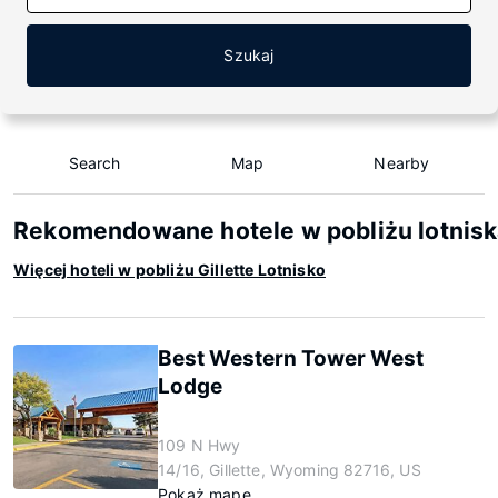
Szukaj
Search
Map
Nearby
Rekomendowane hotele w pobliżu lotniska
Więcej hoteli w pobliżu Gillette Lotnisko
Best Western Tower West
Lodge
109 N Hwy
14/16, Gillette, Wyoming 82716, US
Pokaż mapę