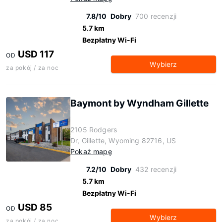
7.8/10
Dobry
700 recenzji
5.7 km
Bezpłatny Wi-Fi
USD 117
OD
Wybierz
za pokój / za noc
Baymont by Wyndham Gillette
2105 Rodgers
Dr, Gillette, Wyoming 82716, US
Pokaż mapę
7.2/10
Dobry
432 recenzji
5.7 km
Bezpłatny Wi-Fi
USD 85
OD
Wybierz
za pokój / za noc