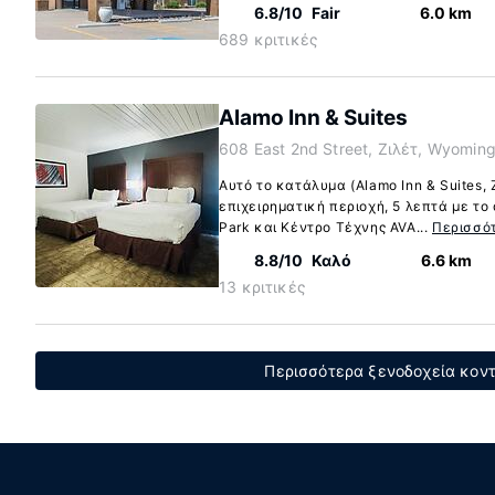
6.8/10
Fair
6.0 km
689 κριτικές
Alamo Inn & Suites
608 East 2nd Street, Ζιλέτ, Wyomin
Αυτό το κατάλυμα (Alamo Inn & Suites, 
επιχειρηματική περιοχή, 5 λεπτά με το
Park και Κέντρο Τέχνης AVA...
Περισσό
8.8/10
Καλό
6.6 km
13 κριτικές
Περισσότερα ξενοδοχεία κοντά