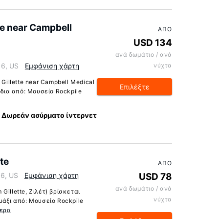
te near Campbell
ΑΠΌ
USD 134
ανά δωμάτιο / ανά
16, US
Εμφάνιση χάρτη
νύχτα
 Gillette near Campbell Medical
Επιλέξτε
όδια από: Μουσείο Rockpile
Δωρεάν ασύρματο ίντερνετ
te
ΑΠΌ
16, US
Εμφάνιση χάρτη
USD 78
ανά δωμάτιο / ανά
illette, Ζιλέτ) βρίσκεται
νύχτα
μάξι από: Μουσείο Rockpile
ερα