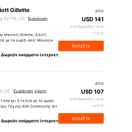
tt Gillette
ΑΠΌ
ng 82716, US
Εμφάνιση
USD 141
ανά δωμάτιο / ανά
νύχτα
Marriott Gillette, Ζιλέτ)
πτά με το αμάξι από: Μουσείο
Επιλέξτε
Δωρεάν ασύρματο ίντερνετ
ΑΠΌ
6, US
Εμφάνιση χάρτη
USD 107
ανά δωμάτιο / ανά
) απέχει 5 λεπτά με το αμάξι
νύχτα
τρο Τέχνης AVA Community Art
Επιλέξτε
Δωρεάν ασύρματο ίντερνετ