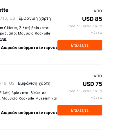
tte
ΑΠΌ
2716, US
Εμφάνιση χάρτη
USD 85
ανά δωμάτιο / ανά
Gillette, Ζιλέτ) βρίσκεται
νύχτα
αμάξι από: Μουσείο Rockpile
ερα
Επιλέξτε
Δωρεάν ασύρματο ίντερνετ
ΑΠΌ
716, US
Εμφάνιση χάρτη
USD 75
ανά δωμάτιο / ανά
Ζιλέτ) βρίσκεται δίπλα σε
νύχτα
ό: Μουσείο Rockpile Museum και
Επιλέξτε
Δωρεάν ασύρματο ίντερνετ