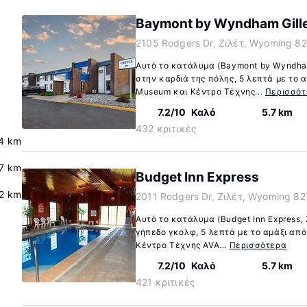
Baymont by Wyndham Gille
2105 Rodgers Dr, Ζιλέτ, Wyoming 8
Αυτό το κατάλυμα (Baymont by Wyndham 
στην καρδιά της πόλης, 5 λεπτά με το 
Museum και Κέντρο Τέχνης...
Περισσότ
7.2/10
Καλό
5.7 km
432 κριτικές
.4 km
.7 km
Budget Inn Express
.2 km
2011 Rodgers Dr, Ζιλέτ, Wyoming 82
Αυτό το κατάλυμα (Budget Inn Express, 
γήπεδο γκολφ, 5 λεπτά με το αμάξι απ
Κέντρο Τέχνης AVA...
Περισσότερα
7.2/10
Καλό
5.7 km
421 κριτικές