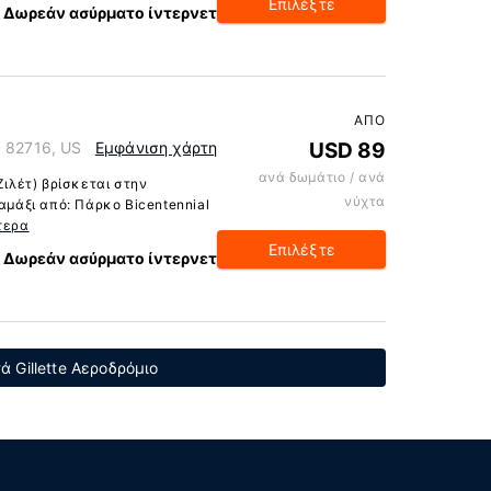
Επιλέξτε
Δωρεάν ασύρματο ίντερνετ
ΑΠΌ
g 82716, US
Εμφάνιση χάρτη
USD 89
ανά δωμάτιο / ανά
Ζιλέτ) βρίσκεται στην
νύχτα
 αμάξι από: Πάρκο Bicentennial
τερα
Επιλέξτε
Δωρεάν ασύρματο ίντερνετ
 Gillette Αεροδρόμιο