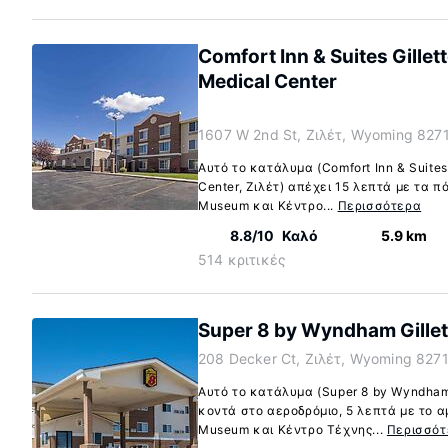
Comfort Inn & Suites Gillet
Medical Center
1607 W 2nd St, Ζιλέτ, Wyoming 827
Αυτό το κατάλυμα (Comfort Inn & Suites
Center, Ζιλέτ) απέχει 15 λεπτά με τα π
Museum και Κέντρο...
Περισσότερα
8.8/10
Καλό
5.9 km
514 κριτικές
Super 8 by Wyndham Gillet
208 Decker Ct, Ζιλέτ, Wyoming 827
Αυτό το κατάλυμα (Super 8 by Wyndham G
κοντά στο αεροδρόμιο, 5 λεπτά με το α
Museum και Κέντρο Τέχνης...
Περισσότ