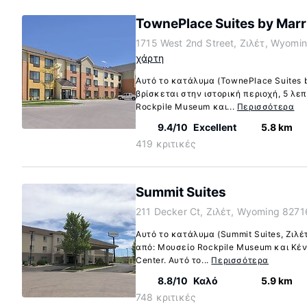
TownePlace Suites by Marrio
1715 West 2nd Street, Ζιλέτ, Wyomi
χάρτη
Αυτό το κατάλυμα (TownePlace Suites by 
βρίσκεται στην ιστορική περιοχή, 5 λε
Rockpile Museum και...
Περισσότερα
9.4/10
Excellent
5.8 km
419 κριτικές
Summit Suites
211 Decker Ct, Ζιλέτ, Wyoming 8271
Αυτό το κατάλυμα (Summit Suites, Ζιλέτ
από: Μουσείο Rockpile Museum και Κέν
Center. Αυτό το...
Περισσότερα
8.8/10
Καλό
5.9 km
748 κριτικές