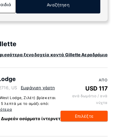
Παιδιά
Αναζήτηση
lette
ρισσότερα ξενοδοχεία κοντά Gillette Αεροδρόμιο
Lodge
ΑΠΌ
2716, US
Εμφάνιση χάρτη
USD 117
ανά δωμάτιο / ανά
West Lodge, Ζιλέτ) βρίσκεται
νύχτα
5 λεπτά με το αμάξι από:
σότερα
Επιλέξτε
Δωρεάν ασύρματο ίντερνετ