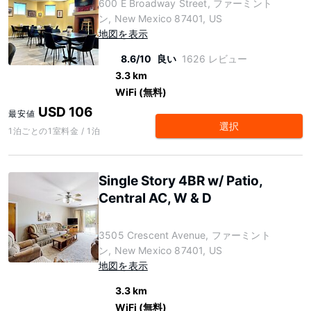
600 E Broadway Street, ファーミント
ン, New Mexico 87401, US
地図を表示
8.6/10
良い
1626 レビュー
3.3 km
WiFi (無料)
USD 106
最安値
選択
1泊ごとの1室料金 / 1泊
Single Story 4BR w/ Patio,
Central AC, W & D
3505 Crescent Avenue, ファーミント
ン, New Mexico 87401, US
地図を表示
3.3 km
WiFi (無料)