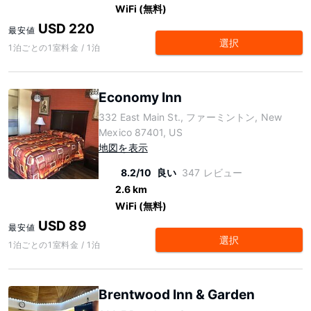
WiFi (無料)
USD 220
最安値
選択
1泊ごとの1室料金 / 1泊
Economy Inn
332 East Main St., ファーミントン, New
Mexico 87401, US
地図を表示
8.2/10
良い
347 レビュー
2.6 km
WiFi (無料)
USD 89
最安値
選択
1泊ごとの1室料金 / 1泊
Brentwood Inn & Garden