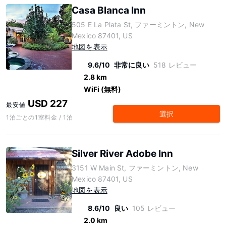
Casa Blanca Inn
505 E La Plata St, ファーミントン, New
Mexico 87401, US
地図を表示
9.6/10
非常に良い
518 レビュー
2.8 km
WiFi (無料)
USD 227
最安値
選択
1泊ごとの1室料金 / 1泊
Silver River Adobe Inn
3151 W Main St, ファーミントン, New
Mexico 87401, US
地図を表示
8.6/10
良い
105 レビュー
2.0 km