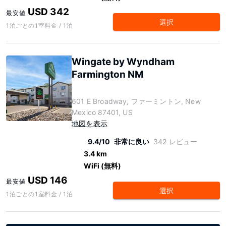
USD 342
最安値
選択
1泊ごとの1室料金 / 1泊
Wingate by Wyndham
Farmington NM
601 E Broadway, ファーミントン, New
Mexico 87401, US
地図を表示
9.4/10
非常に良い
342 レビュー
3.4 km
WiFi (無料)
USD 146
最安値
選択
1泊ごとの1室料金 / 1泊