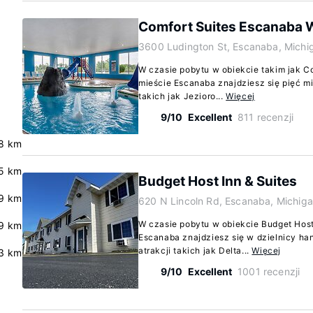
Comfort Suites Escanaba 
3600 Ludington St, Escanaba, Mich
W czasie pobytu w obiekcie takim jak C
mieście Escanaba znajdziesz się pięć m
takich jak Jezioro...
Więcej
9/10
Excellent
811 recenzji
8 km
.5 km
Budget Host Inn & Suites
9 km
620 N Lincoln Rd, Escanaba, Michig
W czasie pobytu w obiekcie Budget Host
9 km
Escanaba znajdziesz się w dzielnicy han
atrakcji takich jak Delta...
Więcej
3 km
9/10
Excellent
1001 recenzji