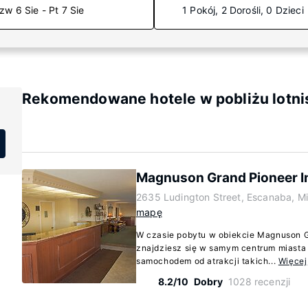
zw 6 Sie - Pt 7 Sie
1 Pokój, 2 Dorośli, 0 Dzieci
Rekomendowane hotele w pobliżu lotni
Magnuson Grand Pioneer In
2635 Ludington Street, Escanaba, M
mapę
W czasie pobytu w obiekcie Magnuson G
znajdziesz się w samym centrum miasta
samochodem od atrakcji takich...
Więcej
8.2/10
Dobry
1028 recenzji