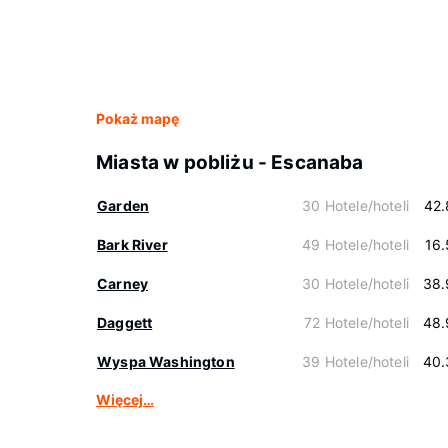
Pokaż mapę
Miasta w pobliżu - Escanaba
Garden
30 Hotele/hoteli
42.
Bark River
49 Hotele/hoteli
16
Carney
30 Hotele/hoteli
38.
Daggett
72 Hotele/hoteli
48.
Wyspa Washington
39 Hotele/hoteli
40.
Więcej…