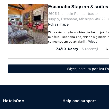
Escanaba Stay inn & suites
2605 N Lincoln Rd near tractor
supply, Escanaba, Michigan 49829, 
Pokaż mapę
W czasie pobytu w obiekcie takim jak E
mieście Escanaba znajdziesz się niedale
samochodem od atrakcji...
Więcej
7.4/10
Dobry
15 recenzji
6
Więcej hoteli w pobliżu E
HotelsOne
Help and support