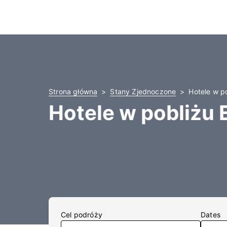
Strona główna
Stany Zjednoczone
Hotele w p
Hotele w pobliżu
Cel podróży
Dates