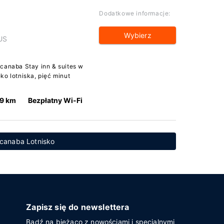
Dodatkowe informacje:
Wybierz
US
scanaba Stay inn & suites w
ko lotniska, pięć minut
.9 km
Bezpłatny Wi-Fi
scanaba Lotnisko
Zapisz się do newslettera
Bądź na bieżąco z nowościami i specjalnymi