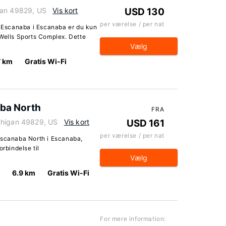
gan 49829, US
Vis kort
USD 130
per værelse / per nat
Escanaba i Escanaba er du kun
 Wells Sports Complex. Dette
Vælg
7 km
Gratis Wi-Fi
aba North
FRA
chigan 49829, US
Vis kort
USD 161
per værelse / per nat
Escanaba North i Escanaba,
orbindelse til
Vælg
6.9 km
Gratis Wi-Fi
For mere information: