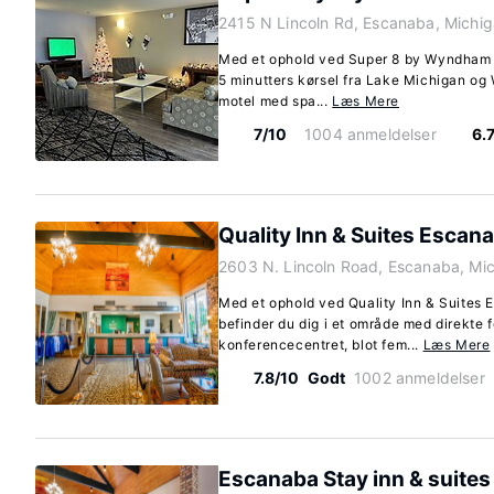
2415 N Lincoln Rd, Escanaba, Michi
Med et ophold ved Super 8 by Wyndham 
5 minutters kørsel fra Lake Michigan og
motel med spa...
Læs Mere
7/10
1004 anmeldelser
6.
Quality Inn & Suites Escan
2603 N. Lincoln Road, Escanaba, Mi
Med et ophold ved Quality Inn & Suites 
befinder du dig i et område med direkte f
konferencecentret, blot fem...
Læs Mere
7.8/10
Godt
1002 anmeldelser
Escanaba Stay inn & suites