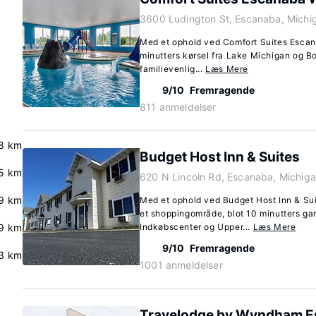
3600 Ludington St, Escanaba, Mich
Med et ophold ved Comfort Suites Escan
minutters kørsel fra Lake Michigan og 
familievenlig...
Læs Mere
9/10
Fremragende
811 anmeldelser
8 km
Budget Host Inn & Suites
.5 km
620 N Lincoln Rd, Escanaba, Michig
9 km
Med et ophold ved Budget Host Inn & Suit
et shoppingområde, blot 10 minutters ga
9 km
Indkøbscenter og Upper...
Læs Mere
9/10
Fremragende
3 km
1001 anmeldelser
Travelodge by Wyndham E