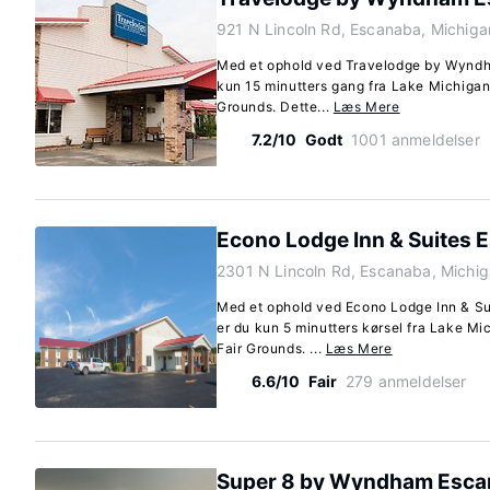
921 N Lincoln Rd, Escanaba, Michig
Med et ophold ved Travelodge by Wyndh
kun 15 minutters gang fra Lake Michigan
Grounds. Dette...
Læs Mere
7.2/10
Godt
1001 anmeldelser
Econo Lodge Inn & Suites 
2301 N Lincoln Rd, Escanaba, Michi
Med et ophold ved Econo Lodge Inn & Su
er du kun 5 minutters kørsel fra Lake M
Fair Grounds. ...
Læs Mere
6.6/10
Fair
279 anmeldelser
Super 8 by Wyndham Esca