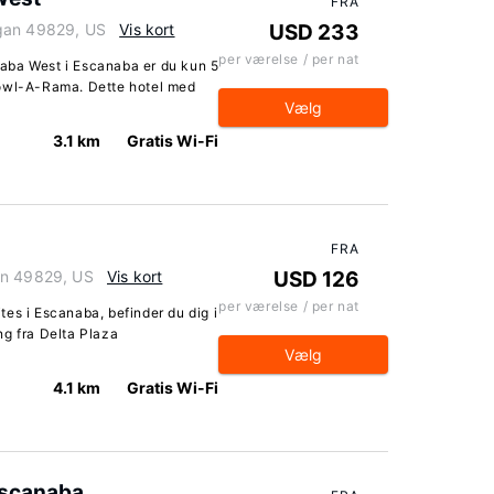
FRA
igan 49829, US
Vis kort
USD 233
per værelse / per nat
aba West i Escanaba er du kun 5
Bowl-A-Rama. Dette hotel med
Vælg
3.1 km
Gratis Wi-Fi
FRA
an 49829, US
Vis kort
USD 126
per værelse / per nat
es i Escanaba, befinder du dig i
ng fra Delta Plaza
Vælg
4.1 km
Gratis Wi-Fi
scanaba