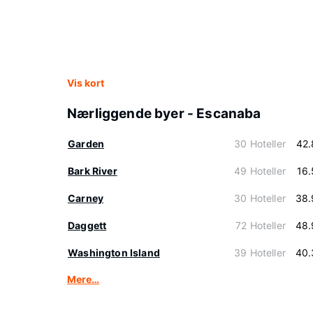
Vis kort
Nærliggende byer - Escanaba
Garden
30 Hoteller
42.
Bark River
49 Hoteller
16
Carney
30 Hoteller
38.
Daggett
72 Hoteller
48.
Washington Island
39 Hoteller
40.
Mere…