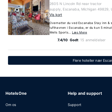
2605 N Lincoln Rd near tractor
supply, Escanaba, Michigan 49829, 
Vis kort
Overnatter du ved Escanaba Stay inn & s
lufthavnen i Escanaba, er du kun 5 minut
Wells Sports...
Læs Mere
7.4/10
Godt
15 anmeldelser
Flere hoteller nær Esc
HotelsOne
Help and support
Om os
Support