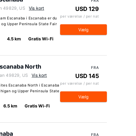
FRA
an 49829, US
Vis kort
USD 129
per værelse / per nat
am Escanaba i Escanaba er du
 og Upper Peninsula State Fair
Vælg
4.5 km
Gratis Wi-Fi
Escanaba North
FRA
gan 49829, US
Vis kort
USD 145
per værelse / per nat
ites Escanaba North i Escanaba
ichigan og Upper Peninsula State
Vælg
6.5 km
Gratis Wi-Fi
naba
FRA