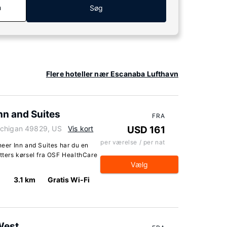
n
Søg
Flere hoteller nær Escanaba Lufthavn
n and Suites
FRA
ichigan 49829, US
Vis kort
USD 161
per værelse / per nat
er Inn and Suites har du en
utters kørsel fra OSF HealthCare
Vælg
3.1 km
Gratis Wi-Fi
West