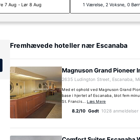
re 7 Aug - Lør 8 Aug
1 Værelse, 2 Voksne, 0 Bør
Fremhævede hoteller nær Escanaba
Magnuson Grand Pioneer In
2635 Ludington Street, Escanaba, M
Med et ophold ved Magnuson Grand Pione
base i hjertet af Escanaba, blot fem min
St. Francis...
Læs Mere
8.2/10
Godt
1028 anmeldelser
Comfort Suites Escanaba 