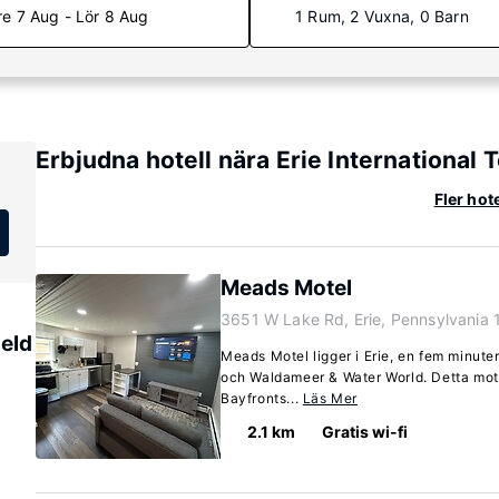
re 7 Aug - Lör 8 Aug
1 Rum, 2 Vuxna, 0 Barn
Erbjudna hotell nära Erie International 
Fler hot
Meads Motel
3651 W Lake Rd, Erie, Pennsylvania
ield
Meads Motel ligger i Erie, en fem minuter
och Waldameer & Water World. Detta mote
Bayfronts...
Läs Mer
2.1 km
Gratis wi-fi