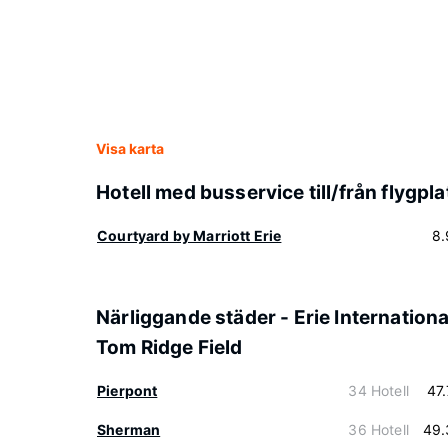
Visa karta
Hotell med busservice till/från flygpla
Courtyard by Marriott Erie
8.
Närliggande städer - Erie Internationa
Tom Ridge Field
Pierpont
34 Hotell
47
Sherman
36 Hotell
49.