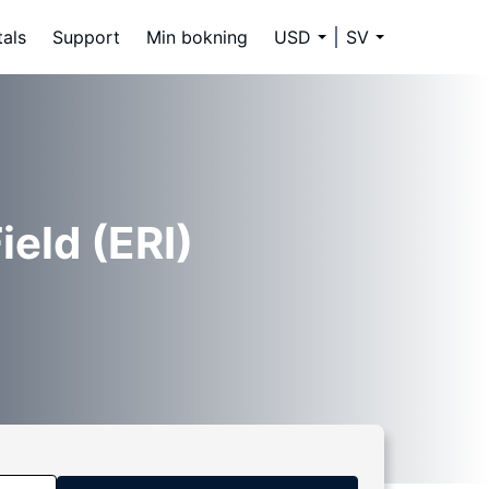
tals
Support
Min bokning
USD
SV
ield (ERI)