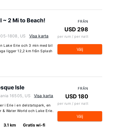
l ~ 2 Mi to Beach!
FRÅN
USD 298
6505-1808, US
Visa karta
per rum / per natt
rån Lake Erie och 3 min med bil
Välj
ga ligger 12,2 km från Splash
esque Isle
FRÅN
lvania 16505, US
Visa karta
USD 180
per rum / per natt
er i Erie i en delstatspark, en
r & Water World och Lake Erie.
Välj
3.1 km
Gratis wi-fi