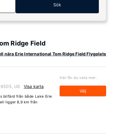
Sök
Tom Ridge Field
ell nära Erie International Tom Ridge Field Flygplats
Här får du veta mer:
 16505, US
Visa karta
Välj
s bilfärd från både Lake Erie
ll ligger 8,9 km från