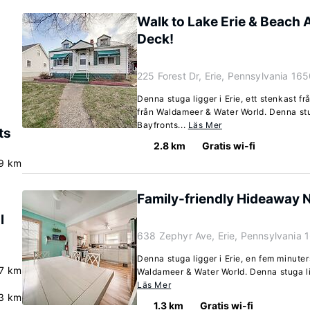
Walk to Lake Erie & Beach
Deck!
225 Forest Dr, Erie, Pennsylvania 16
Denna stuga ligger i Erie, ett stenkast f
från Waldameer & Water World. Denna stu
Bayfronts...
Läs Mer
ts
2.8 km
Gratis wi-fi
9 km
Family-friendly Hideaway N
l
638 Zephyr Ave, Erie, Pennsylvania
Denna stuga ligger i Erie, en fem minuter
.7 km
Waldameer & Water World. Denna stuga lig
Läs Mer
3 km
1.3 km
Gratis wi-fi