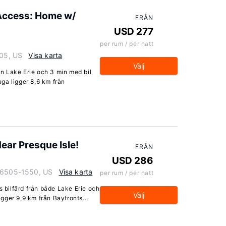
 Access: Home w/
FRÅN
USD 277
per rum / per natt
505, US
Visa karta
Välj
rån Lake Erie och 3 min med bil
ga ligger 8,6 km från
ear Presque Isle!
FRÅN
USD 286
 16505-1550, US
Visa karta
per rum / per natt
s bilfärd från både Lake Erie och
Välj
ger 9,9 km från Bayfronts...