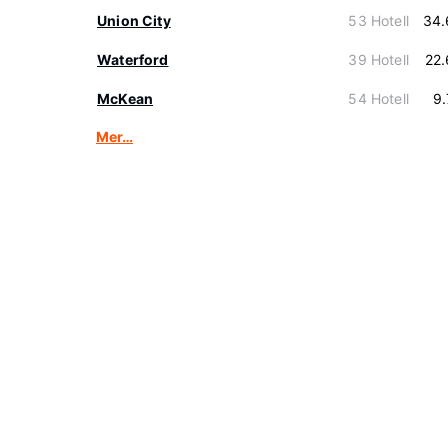
Union City
53 Hotell
34.
Waterford
39 Hotell
22
McKean
54 Hotell
9
Mer…