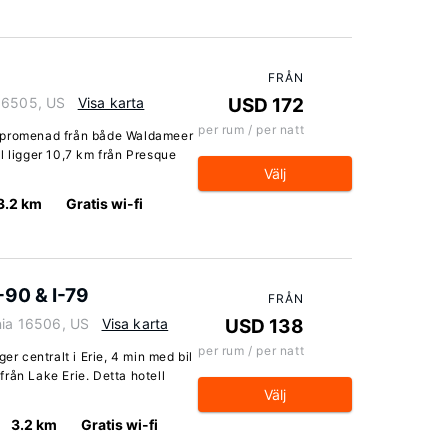
FRÅN
 16505, US
Visa karta
USD 172
per rum / per natt
rts promenad från både Waldameer
l ligger 10,7 km från Presque
Välj
3.2 km
Gratis wi-fi
-90 & I-79
FRÅN
nia 16506, US
Visa karta
USD 138
per rum / per natt
er centralt i Erie, 4 min med bil
rån Lake Erie. Detta hotell
Välj
3.2 km
Gratis wi-fi