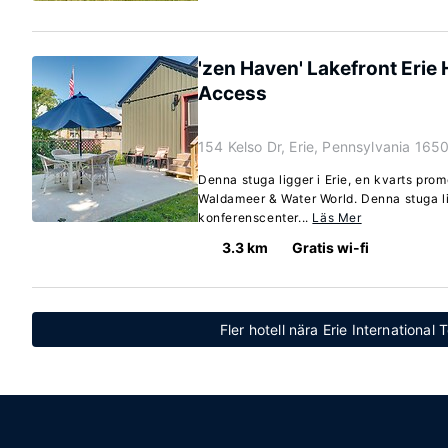
'zen Haven' Lakefront Erie
Access
154 Kelso Dr, Erie, Pennsylvania 165
Denna stuga ligger i Erie, en kvarts pro
Waldameer & Water World. Denna stuga li
konferenscenter...
Läs Mer
3.3 km
Gratis wi-fi
Fler hotell nära Erie International