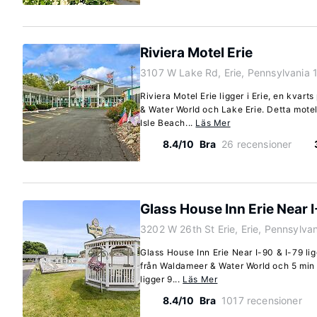
Riviera Motel Erie
3107 W Lake Rd, Erie, Pennsylvania
Riviera Motel Erie ligger i Erie, en kva
& Water World och Lake Erie. Detta motel
Isle Beach...
Läs Mer
8.4/10
Bra
26 recensioner
Glass House Inn Erie Near I
3202 W 26th St Erie, Erie, Pennsylva
Glass House Inn Erie Near I-90 & I-79 ligg
från Waldameer & Water World och 5 min f
ligger 9...
Läs Mer
8.4/10
Bra
1017 recensioner