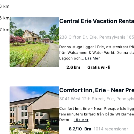
6 km
.6 km
Central Erie Vacation Renta
.7 km
238 Clifton Dr, Erie, Pennsylvania 1
Denna stuga ligger i Erie, ett stenkast f
från Waldameer & Water World. Denna stu
Lagoon och...
Läs Mer
2.6 km
Gratis wi-fi
Comfort Inn, Erie - Near Pr
3041 West 12th Street, Erie, Pennsy
Comfort Inn, Erie - Near Presque Isle ligg
fem minuters bilfärd från både Waldamee
Detta...
Läs Mer
8.2/10
Bra
1014 recensioner