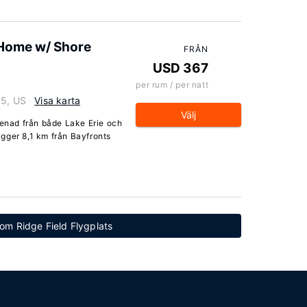
 Home w/ Shore
FRÅN
USD 367
per rum / per natt
05, US
Visa karta
Välj
menad från både Lake Erie och
gger 8,1 km från Bayfronts
 Tom Ridge Field Flygplats