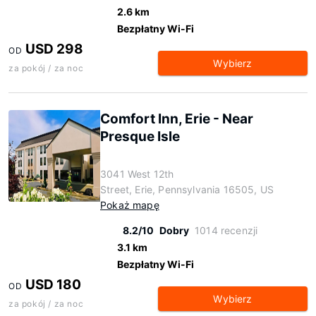
2.6 km
Bezpłatny Wi-Fi
USD 298
OD
Wybierz
za pokój / za noc
Comfort Inn, Erie - Near
Presque Isle
3041 West 12th
Street, Erie, Pennsylvania 16505, US
Pokaż mapę
8.2/10
Dobry
1014 recenzji
3.1 km
Bezpłatny Wi-Fi
USD 180
OD
Wybierz
za pokój / za noc