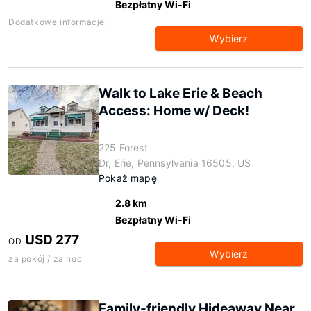
Bezpłatny Wi-Fi
Dodatkowe informacje:
Wybierz
Walk to Lake Erie & Beach
Access: Home w/ Deck!
225 Forest
Dr, Erie, Pennsylvania 16505, US
Pokaż mapę
2.8 km
Bezpłatny Wi-Fi
USD 277
OD
Wybierz
za pokój / za noc
Family-friendly Hideaway Near