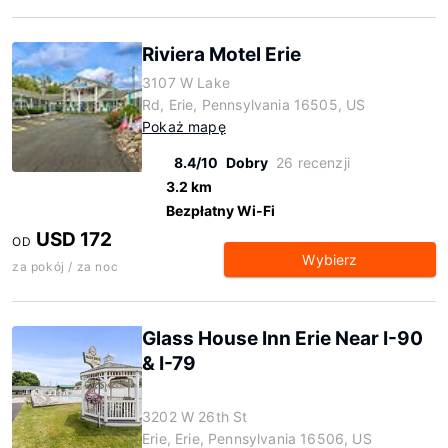
Riviera Motel Erie
3107 W Lake
Rd, Erie, Pennsylvania 16505, US
Pokaż mapę
8.4/10
Dobry
26 recenzji
3.2 km
Bezpłatny Wi-Fi
USD 172
OD
Wybierz
za pokój / za noc
Glass House Inn Erie Near I-90
& I-79
3202 W 26th St
Erie, Erie, Pennsylvania 16506, US