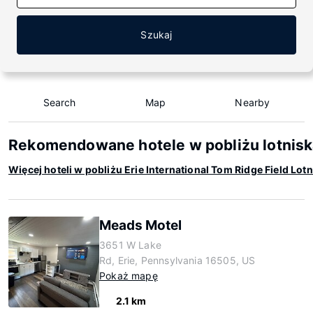
Szukaj
Search
Map
Nearby
Rekomendowane hotele w pobliżu lotniska 
Więcej hoteli w pobliżu Erie International Tom Ridge Field Lot
Meads Motel
3651 W Lake
Rd, Erie, Pennsylvania 16505, US
Pokaż mapę
2.1 km