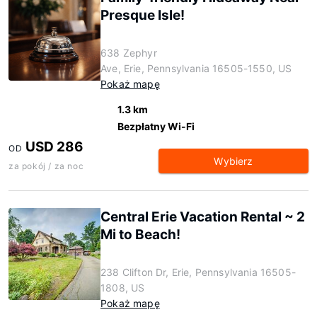
Presque Isle!
638 Zephyr
Ave, Erie, Pennsylvania 16505-1550, US
Pokaż mapę
1.3 km
Bezpłatny Wi-Fi
USD 286
OD
Wybierz
za pokój / za noc
Central Erie Vacation Rental ~ 2
Mi to Beach!
238 Clifton Dr, Erie, Pennsylvania 16505-
1808, US
Pokaż mapę