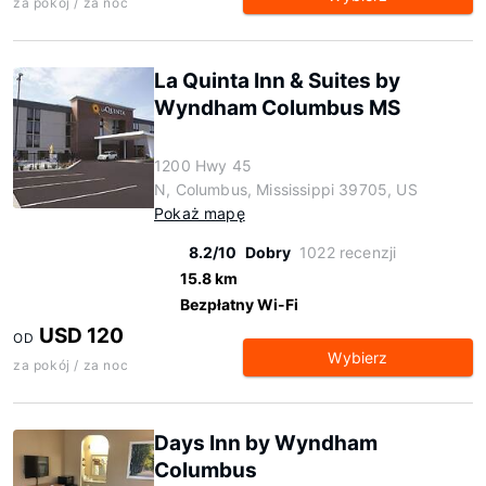
za pokój / za noc
La Quinta Inn & Suites by
Wyndham Columbus MS
1200 Hwy 45
N, Columbus, Mississippi 39705, US
Pokaż mapę
8.2/10
Dobry
1022 recenzji
15.8 km
Bezpłatny Wi-Fi
USD 120
OD
Wybierz
za pokój / za noc
Days Inn by Wyndham
Columbus