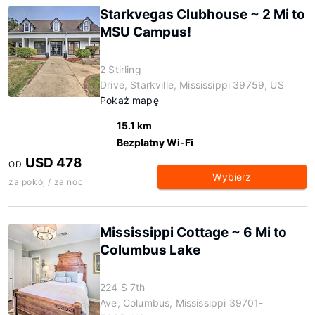
Starkvegas Clubhouse ~ 2 Mi to
MSU Campus!
2 Stirling
Drive, Starkville, Mississippi 39759, US
Pokaż mapę
15.1 km
Bezpłatny Wi-Fi
USD 478
OD
Wybierz
za pokój / za noc
Mississippi Cottage ~ 6 Mi to
Columbus Lake
224 S 7th
Ave, Columbus, Mississippi 39701-