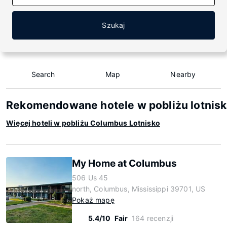
Szukaj
Search
Map
Nearby
Rekomendowane hotele w pobliżu lotnis
Więcej hoteli w pobliżu Columbus Lotnisko
My Home at Columbus
506 Us 45
north, Columbus, Mississippi 39701, US
Pokaż mapę
5.4/10
Fair
164 recenzji