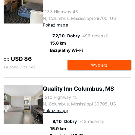
1133 Highway 45
N, Columbus, Mississippi 39705, US
Pokaż mapę
7.2/10
Dobry
496 recenzji
15.8 km
Bezpłatny Wi-Fi
USD 86
OD
Wybierz
za pokój / za noc
Quality Inn Columbus, MS
1210 Highway 45
N, Columbus, Mississippi 39705, US
Pokaż mapę
8/10
Dobry
713 recenzji
15.9 km