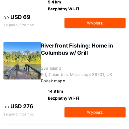
9.4 km
Bezpłatny Wi-Fi
USD 69
OD
Wybierz
za pokój / za noc
Riverfront Fishing: Home in
Columbus w/ Grill
239 Island
Rd, Columbus, Mississippi 39701, US
Pokaż mapę
14.9 km
Bezpłatny Wi-Fi
USD 276
OD
Wybierz
za pokój / za noc