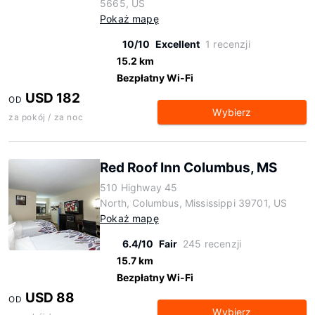
5665, US
Pokaż mapę
10/10
Excellent
1 recenzji
15.2 km
Bezpłatny Wi-Fi
USD 182
OD
Wybierz
za pokój / za noc
Red Roof Inn Columbus, MS
510 Highway 45
North, Columbus, Mississippi 39701, US
Pokaż mapę
6.4/10
Fair
245 recenzji
15.7 km
Bezpłatny Wi-Fi
USD 88
OD
Wybierz