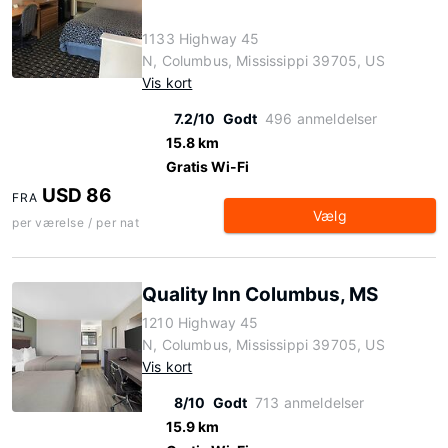
1133 Highway 45
N, Columbus, Mississippi 39705, US
Vis kort
7.2/10
Godt
496 anmeldelser
15.8 km
Gratis Wi-Fi
USD 86
FRA
Vælg
per værelse / per nat
Quality Inn Columbus, MS
1210 Highway 45
N, Columbus, Mississippi 39705, US
Vis kort
8/10
Godt
713 anmeldelser
15.9 km