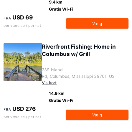
9.4 km
Gratis Wi-Fi
USD 69
FRA
Vælg
per værelse / per nat
Riverfront Fishing: Home in
Columbus w/ Grill
239 Island
Rd, Columbus, Mississippi 39701, US
Vis kort
14.9 km
Gratis Wi-Fi
USD 276
FRA
Vælg
per værelse / per nat