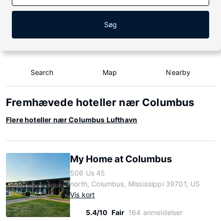
Søg
Search
Map
Nearby
Fremhævede hoteller nær Columbus
Flere hoteller nær Columbus Lufthavn
My Home at Columbus
506 Us 45
north, Columbus, Mississippi 39701, US
Vis kort
5.4/10
Fair
164 anmeldelser