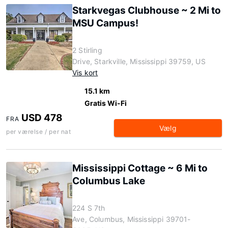
Starkvegas Clubhouse ~ 2 Mi to
MSU Campus!
2 Stirling
Drive, Starkville, Mississippi 39759, US
Vis kort
15.1 km
Gratis Wi-Fi
USD 478
FRA
Vælg
per værelse / per nat
Mississippi Cottage ~ 6 Mi to
Columbus Lake
224 S 7th
Ave, Columbus, Mississippi 39701-