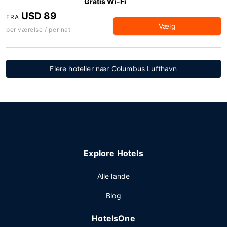
Gratis Wi-Fi
USD 89
FRA
Vælg
per værelse / per nat
Flere hoteller nær Columbus Lufthavn
Explore Hotels
Alle lande
Blog
HotelsOne