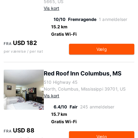
5665, US
Vis kort
10/10
Fremragende
1 anmeldelser
15.2 km
Gratis Wi-Fi
USD 182
FRA
Vælg
per værelse / per nat
Red Roof Inn Columbus, MS
510 Highway 45
North, Columbus, Mississippi 39701, US
Vis kort
6.4/10
Fair
245 anmeldelser
15.7 km
Gratis Wi-Fi
USD 88
FRA
Vælg