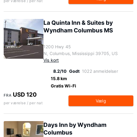
per værelse / per nat
La Quinta Inn & Suites by
Wyndham Columbus MS
1200 Hwy 45
N, Columbus, Mississippi 39705, US
Vis kort
8.2/10
Godt
1022 anmeldelser
15.8 km
Gratis Wi-Fi
USD 120
FRA
Vælg
per værelse / per nat
Days Inn by Wyndham
Columbus