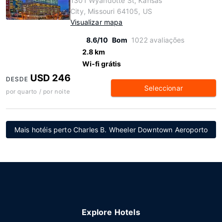
1301 Wyandotte St, Kansas
City, Missouri 64105, US
Visualizar mapa
8.6/10
Bom
1022 avaliações
2.8 km
Wi-fi grátis
USD 246
DESDE
Seleccionar
por quarto / por noite
Mais hotéis perto Charles B. Wheeler Downtown Aeroporto
Explore Hotels