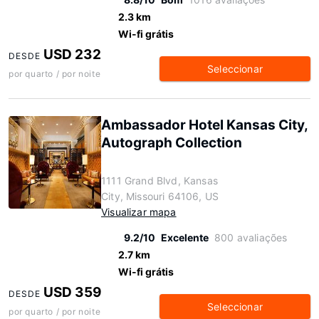
2.3 km
Wi-fi grátis
USD 232
DESDE
Seleccionar
por quarto / por noite
Ambassador Hotel Kansas City,
Autograph Collection
1111 Grand Blvd, Kansas
City, Missouri 64106, US
Visualizar mapa
9.2/10
Excelente
800 avaliações
2.7 km
Wi-fi grátis
USD 359
DESDE
Seleccionar
por quarto / por noite