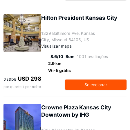
Hilton President Kansas City
1329 Baltimore Ave, Kansas
City, Missouri 64105, US
Visualizar mapa
8.6/10
Bom
1001 avaliações
2.9 km
Wi-fi grátis
USD 298
DESDE
Seleccionar
por quarto / por noite
Crowne Plaza Kansas City
Downtown by IHG