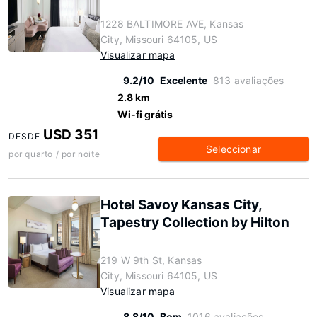
1228 BALTIMORE AVE, Kansas
City, Missouri 64105, US
Visualizar mapa
9.2/10
Excelente
813 avaliações
2.8 km
Wi-fi grátis
USD 351
DESDE
Seleccionar
por quarto / por noite
Hotel Savoy Kansas City,
Tapestry Collection by Hilton
219 W 9th St, Kansas
City, Missouri 64105, US
Visualizar mapa
8.8/10
Bom
1016 avaliações