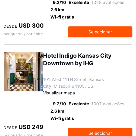
9.2/10
Excelente
1028 avaliações
2.6 km
Wi-fi grátis
USD 300
DESDE
Seleccionar
por quarto / por noite
Hotel Indigo Kansas City
Downtown by IHG
101 West 11TH Street, Kansas
City, Missouri 64105, US
Visualizar mapa
9.2/10
Excelente
1007 avaliações
2.6 km
Wi-fi grátis
USD 249
DESDE
Seleccionar
por quarto / por noite