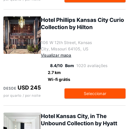
Hotel Phillips Kansas City Curio
Collection by Hilton
106 W 12th Street, Kansas
City, Missouri 64105, US
Visualizar mapa
8.4/10
Bom
1020 avaliações
2.7 km
Wi-fi grátis
USD 245
DESDE
Seleccionar
por quarto / por noite
Hotel Kansas City, in The
Unbound Collection by Hyatt