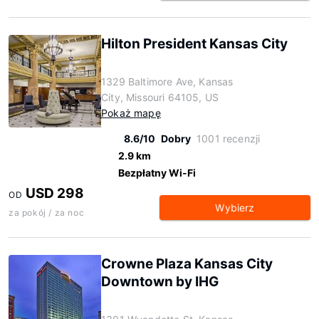
Hilton President Kansas City
1329 Baltimore Ave, Kansas
City, Missouri 64105, US
Pokaż mapę
8.6/10
Dobry
1001 recenzji
2.9 km
Bezpłatny Wi-Fi
USD 298
OD
Wybierz
za pokój / za noc
Crowne Plaza Kansas City
Downtown by IHG