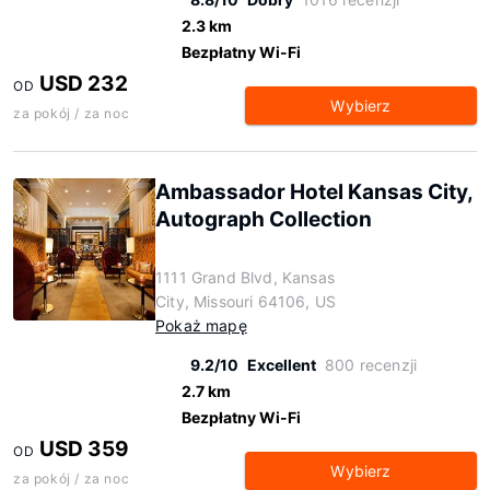
2.3 km
Bezpłatny Wi-Fi
USD 232
OD
Wybierz
za pokój / za noc
Ambassador Hotel Kansas City,
Autograph Collection
1111 Grand Blvd, Kansas
City, Missouri 64106, US
Pokaż mapę
9.2/10
Excellent
800 recenzji
2.7 km
Bezpłatny Wi-Fi
USD 359
OD
Wybierz
za pokój / za noc