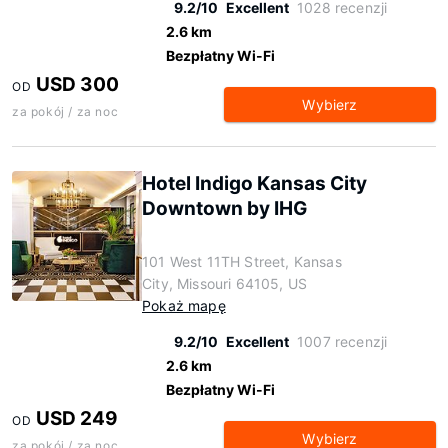
9.2/10
Excellent
1028 recenzji
2.6 km
Bezpłatny Wi-Fi
USD 300
OD
Wybierz
za pokój / za noc
Hotel Indigo Kansas City
Downtown by IHG
101 West 11TH Street, Kansas
City, Missouri 64105, US
Pokaż mapę
9.2/10
Excellent
1007 recenzji
2.6 km
Bezpłatny Wi-Fi
USD 249
OD
Wybierz
za pokój / za noc