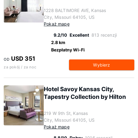
1228 BALTIMORE AVE, Kansas
City, Missouri 64105, US
Pokaż mapę
9.2/10
Excellent
813 recenzji
2.8 km
Bezpłatny Wi-Fi
USD 351
OD
Wybierz
za pokój / za noc
Hotel Savoy Kansas City,
Tapestry Collection by Hilton
219 W 9th St, Kansas
City, Missouri 64105, US
Pokaż mapę
8.8/10
Dobry
1016 recenzji