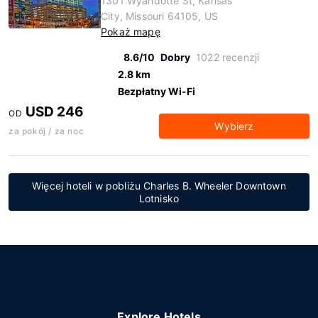
1301 Wyandotte St, Kansas
City, Missouri 64105, US
Pokaż mapę
8.6/10
Dobry
1022 recenzji
2.8 km
Bezpłatny Wi-Fi
USD 246
OD
Wybierz
za pokój / za noc
Więcej hoteli w pobliżu Charles B. Wheeler Downtown
Lotnisko
Explore Hotels