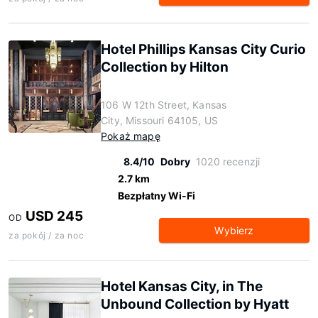
Hotel Phillips Kansas City Curio
Collection by Hilton
106 W 12th Street, Kansas
City, Missouri 64105, US
Pokaż mapę
8.4/10
Dobry
1020 recenzji
2.7 km
Bezpłatny Wi-Fi
USD 245
OD
Wybierz
za pokój / za noc
Hotel Kansas City, in The
Unbound Collection by Hyatt