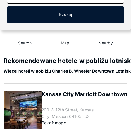
Szukaj
Search
Map
Nearby
Rekomendowane hotele w pobliżu lotnis
Więcej hoteli w pobliżu Charles B. Wheeler Downtown Lotnis
Kansas City Marriott Downtown
200 W 12th Street, Kansas
City, Missouri 64105, US
Pokaż mapę