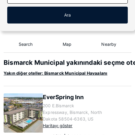
Ara
Search
Map
Nearby
Bismarck Municipal yakınındaki seçme ote
Yakın diğer oteller: Bismarck Municipal Havaalanı
EverSpring Inn
200 E.Bismarck
Expressway, Bismarck, North
Dakota 58504-6363, US
Haritayı göster