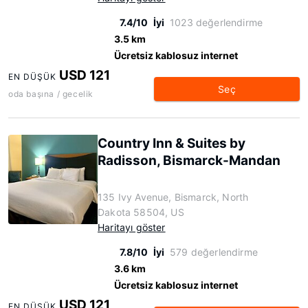
7.4/10
İyi
1023 değerlendirme
3.5 km
Ücretsiz kablosuz internet
USD 121
EN DÜŞÜK
Seç
oda başına / gecelik
Country Inn & Suites by
Radisson, Bismarck-Mandan
135 Ivy Avenue, Bismarck, North
Dakota 58504, US
Haritayı göster
7.8/10
İyi
579 değerlendirme
3.6 km
Ücretsiz kablosuz internet
USD 121
EN DÜŞÜK