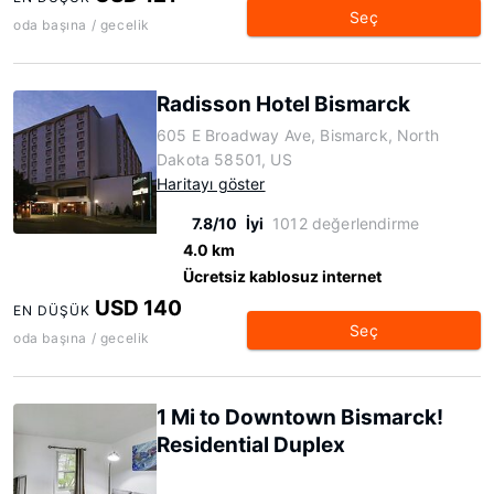
Seç
oda başına / gecelik
Radisson Hotel Bismarck
605 E Broadway Ave, Bismarck, North
Dakota 58501, US
Haritayı göster
7.8/10
İyi
1012 değerlendirme
4.0 km
Ücretsiz kablosuz internet
USD 140
EN DÜŞÜK
Seç
oda başına / gecelik
1 Mi to Downtown Bismarck!
Residential Duplex