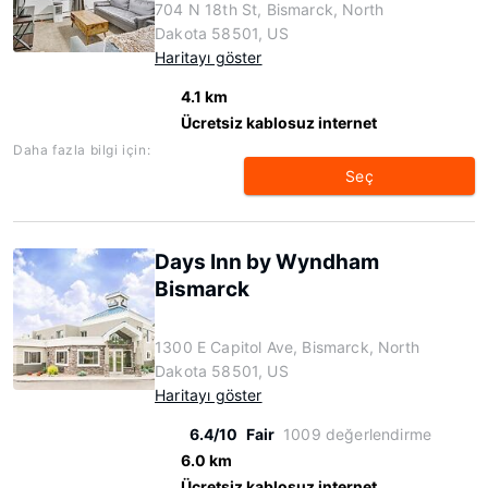
704 N 18th St, Bismarck, North
Dakota 58501, US
Haritayı göster
4.1 km
Ücretsiz kablosuz internet
Daha fazla bilgi için:
Seç
Days Inn by Wyndham
Bismarck
1300 E Capitol Ave, Bismarck, North
Dakota 58501, US
Haritayı göster
6.4/10
Fair
1009 değerlendirme
6.0 km
Ücretsiz kablosuz internet