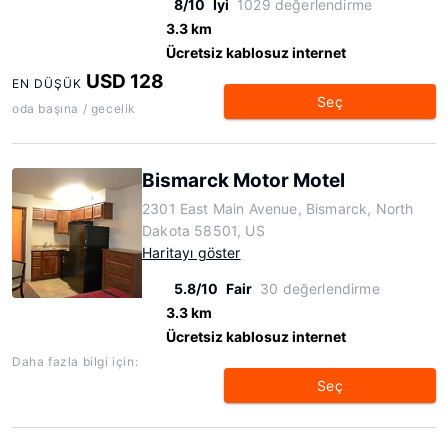
8/10
İyi
1029 değerlendirme
3.3 km
Ücretsiz kablosuz internet
USD 128
EN DÜŞÜK
Seç
oda başına / gecelik
Bismarck Motor Motel
2301 East Main Avenue, Bismarck, North
Dakota 58501, US
Haritayı göster
5.8/10
Fair
30 değerlendirme
3.3 km
Ücretsiz kablosuz internet
Daha fazla bilgi için:
Seç