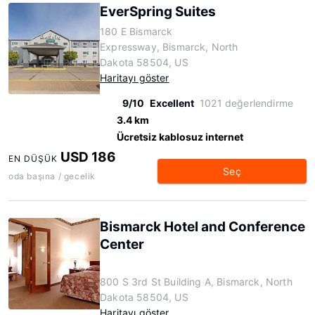
EverSpring Suites
180 E Bismarck
Expressway, Bismarck, North
Dakota 58504, US
Haritayı göster
9/10
Excellent
1021 değerlendirme
3.4 km
Ücretsiz kablosuz internet
USD 186
EN DÜŞÜK
Seç
oda başına / gecelik
Bismarck Hotel and Conference
Center
800 S 3rd St Building A, Bismarck, North
Dakota 58504, US
Haritayı göster